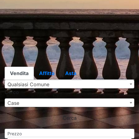
Vendita
Affitto
Asta
Qualsiasi Comune
Cerco
Case
Cerca
Prezzo