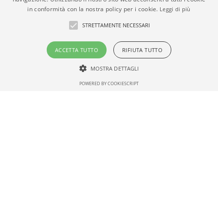
in conformità con la nostra policy per i cookie.
Leggi di più
Quotazioni Immobiliari
STRETTAMENTE NECESSARI
Scopri le quotazioni delle case residenziali in vendita e
in affitto.
ACCETTA TUTTO
RIFIUTA TUTTO
SCOPRI
MOSTRA DETTAGLI
POWERED BY COOKIESCRIPT
Case in Vendita
Livorno
Case in Vendita Livorno,
annunci gratuiti case in
vendita e affitto,