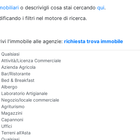
Villetta a schiera
obiliari
o descrivigli cosa stai cercando
qui
.
Rustico/Casale
Loft/Open space
ficando i filtri nel motore di ricerca.
Camera d'Albergo
Multiproprietà
Palazzo/Stabile
ivi l'immobile alle agenzie:
Box/Garage
richiesta trova immobile
Negozi e Attivita Commerciali all'Asta
Qualsiasi
Attività/Licenza Commerciale
Azienda Agricola
Bar/Ristorante
Bed & Breakfast
Albergo
Laboratorio Artigianale
Negozio/locale commerciale
Agriturismo
Magazzini
Capannoni
Uffici
Terreni all'Asta
Qualsiasi