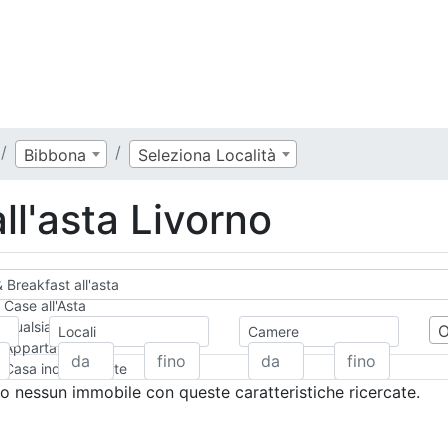
Bibbona
Seleziona Località
ll'asta Livorno
 Breakfast all'asta
Case all'Asta
Qualsiasi
Locali
Camere
Appartamento
Casa indipendente
Casa Semi-indipendente
 nessun immobile con queste caratteristiche ricercate.
Attico/Mansarda
Villa