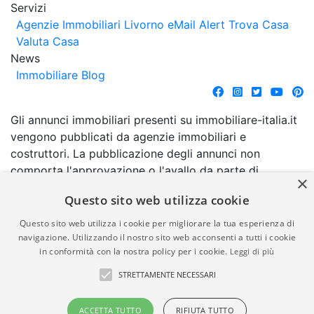
Servizi
Agenzie Immobiliari Livorno
eMail Alert
Trova Casa
Valuta Casa
News
Immobiliare Blog
Gli annunci immobiliari presenti su immobiliare-italia.it
vengono pubblicati da agenzie immobiliari e
costruttori. La pubblicazione degli annunci non
comporta l'approvazione o l'avallo da parte di
×
immobiliare-italia.it nè implica alcuna forma di
Questo sito web utilizza cookie
garanzia da parte di quest'ultima. immobiliare-italia.it
quindi non è responsabile della veridicità, della
Questo sito web utilizza i cookie per migliorare la tua esperienza di
correttezza, della completezza, della normativa in
navigazione. Utilizzando il nostro sito web acconsenti a tutti i cookie
in conformità con la nostra policy per i cookie.
Leggi di più
materia di privacy e/o di alcun altro aspetto dei
suddetti annunci.
STRETTAMENTE NECESSARI
© Copyright 2007 - 2026
Powered by
ACCETTA TUTTO
RIFIUTA TUTTO