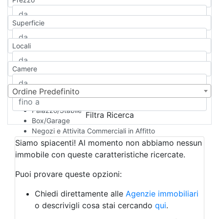
Appartamento
Casa indipendente
Superficie
Casa Semi-indipendente
Attico/Mansarda
Locali
Villa
Villetta a schiera
Camere
Rustico/Casale
Loft/Open space
Camera d'Albergo
Ordine Predefinito
Multiproprietà
Palazzo/Stabile
Filtra Ricerca
Box/Garage
Negozi e Attivita Commerciali in Affitto
Qualsiasi
Siamo spiacenti! Al momento non abbiamo nessun
Attività/Licenza Commerciale
immobile con queste caratteristiche ricercate.
Azienda Agricola
Bar/Ristorante
Puoi provare queste opzioni:
Bed & Breakfast
Albergo
Chiedi direttamente alle
Agenzie immobiliari
Laboratorio Artigianale
o descrivigli cosa stai cercando
qui
.
Negozio/locale commerciale