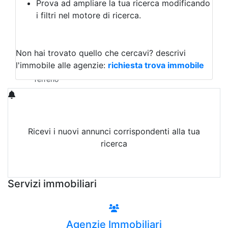
Prova ad ampliare la tua ricerca modificando
Agriturismo
i filtri nel motore di ricerca.
Magazzini
Capannoni
Uffici
Terreni in Affitto
Non hai trovato quello che cercavi?
descrivi
Qualsiasi
l'immobile alle agenzie:
richiesta trova immobile
Terreno edificabile
Terreno
Ricevi i nuovi annunci corrispondenti alla tua
ricerca
Attiva Email-Alert
Servizi immobiliari
Agenzie Immobiliari