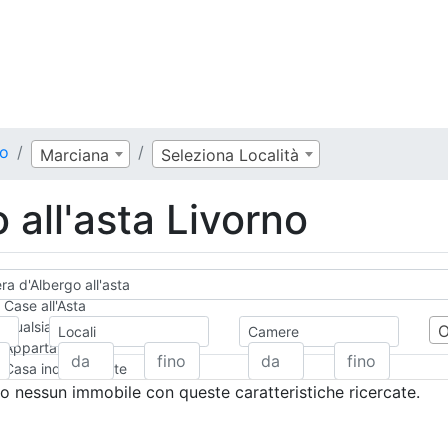
no
Marciana
Seleziona Località
all'asta Livorno
a d'Albergo all'asta
Case all'Asta
Qualsiasi
Locali
Camere
Appartamento
Casa indipendente
Casa Semi-indipendente
 nessun immobile con queste caratteristiche ricercate.
Attico/Mansarda
Villa