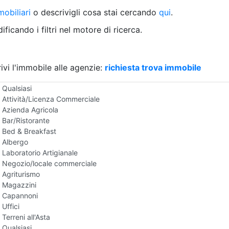
Villetta a schiera
obiliari
o descrivigli cosa stai cercando
qui
.
Rustico/Casale
Loft/Open space
ficando i filtri nel motore di ricerca.
Camera d'Albergo
Multiproprietà
Palazzo/Stabile
ivi l'immobile alle agenzie:
Box/Garage
richiesta trova immobile
Negozi e Attivita Commerciali all'Asta
Qualsiasi
Attività/Licenza Commerciale
Azienda Agricola
Bar/Ristorante
Bed & Breakfast
Albergo
Laboratorio Artigianale
Negozio/locale commerciale
Agriturismo
Magazzini
Capannoni
Uffici
Terreni all'Asta
Qualsiasi