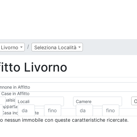
Livorno
Seleziona Località
itto Livorno
none in Affitto
Case in Affitto
Qualsiasi
Locali
Camere
Appartamento
Casa indipendente
Casa Semi-indipendente
 nessun immobile con queste caratteristiche ricercate.
Attico/Mansarda
Villa