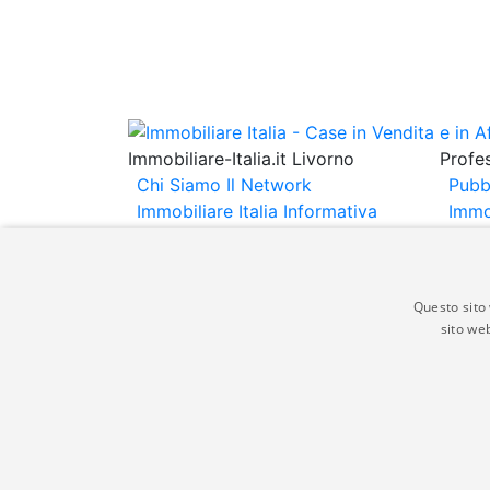
Immobiliare-Italia.it Livorno
Profes
Chi Siamo
Il Network
Pubb
Immobiliare Italia
Informativa
Immo
Privacy
Informativa Cookie
Immob
Contatti
Espo
Annu
Questo sito 
sito web
Gli annunci immobiliari presenti su immobili
non comporta l'approvazione o l'avallo da pa
italia.it quindi non è responsabile della ver
aspetto dei suddetti annunci.
© Copyright 2007 - 2026 Immobiliare-Itali