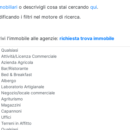
Villetta a schiera
obiliari
o descrivigli cosa stai cercando
qui
.
Rustico/Casale
Loft/Open space
ficando i filtri nel motore di ricerca.
Camera d'Albergo
Multiproprietà
Palazzo/Stabile
ivi l'immobile alle agenzie:
Box/Garage
richiesta trova immobile
Negozi e Attivita Commerciali in Affitto
Qualsiasi
Attività/Licenza Commerciale
Azienda Agricola
Bar/Ristorante
Bed & Breakfast
Albergo
Laboratorio Artigianale
Negozio/locale commerciale
Agriturismo
Magazzini
Capannoni
Uffici
Terreni in Affitto
Qualsiasi