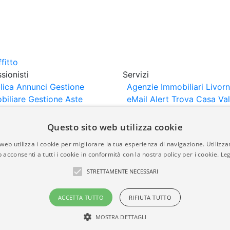
sionisti
Servizi
lica Annunci
Gestione
Agenzie Immobiliari Livor
biliare
Gestione Aste
eMail Alert
Trova Casa
Va
iliari
Portali Partner
Casa
rtazione
Importazione
Questo sito web utilizza cookie
nci da Sito Web
web utilizza i cookie per migliorare la tua esperienza di navigazione. Utilizza
 acconsenti a tutti i cookie in conformità con la nostra policy per i cookie.
Leg
are-italia.it vengono pubblicati da agenzie immobiliari e co
STRETTAMENTE NECESSARI
rte di immobiliare-italia.it nè implica alcuna forma di gar
idicità, della correttezza, della completezza, della normativa
ACCETTA TUTTO
RIFIUTA TUTTO
MOSTRA DETTAGLI
a.it - Part. IVA 00587600453
Power