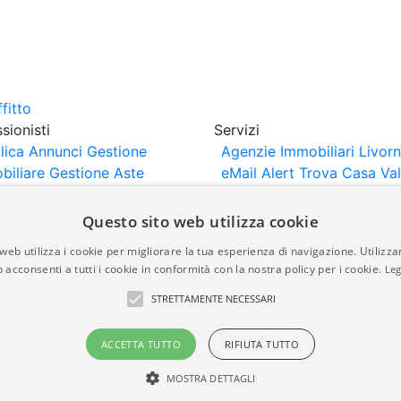
sionisti
Servizi
lica Annunci
Gestione
Agenzie Immobiliari Livor
biliare
Gestione Aste
eMail Alert
Trova Casa
Va
iliari
Portali Partner
Casa
rtazione
Importazione
Questo sito web utilizza cookie
nci da Sito Web
web utilizza i cookie per migliorare la tua esperienza di navigazione. Utilizza
 acconsenti a tutti i cookie in conformità con la nostra policy per i cookie.
Leg
are-italia.it vengono pubblicati da agenzie immobiliari e co
STRETTAMENTE NECESSARI
rte di immobiliare-italia.it nè implica alcuna forma di gar
idicità, della correttezza, della completezza, della normativa
ACCETTA TUTTO
RIFIUTA TUTTO
MOSTRA DETTAGLI
a.it - Part. IVA 00587600453
Power