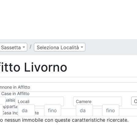
Sassetta
Seleziona Località
itto Livorno
none in Affitto
Case in Affitto
Qualsiasi
Locali
Camere
Appartamento
Casa indipendente
Casa Semi-indipendente
 nessun immobile con queste caratteristiche ricercate.
Attico/Mansarda
Villa