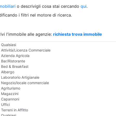
Villetta a schiera
obiliari
o descrivigli cosa stai cercando
qui
.
Rustico/Casale
Loft/Open space
ficando i filtri nel motore di ricerca.
Camera d'Albergo
Multiproprietà
Palazzo/Stabile
ivi l'immobile alle agenzie:
Box/Garage
richiesta trova immobile
Negozi e Attivita Commerciali in Affitto
Qualsiasi
Attività/Licenza Commerciale
Azienda Agricola
Bar/Ristorante
Bed & Breakfast
Albergo
Laboratorio Artigianale
Negozio/locale commerciale
Agriturismo
Magazzini
Capannoni
Uffici
Terreni in Affitto
Qualsiasi