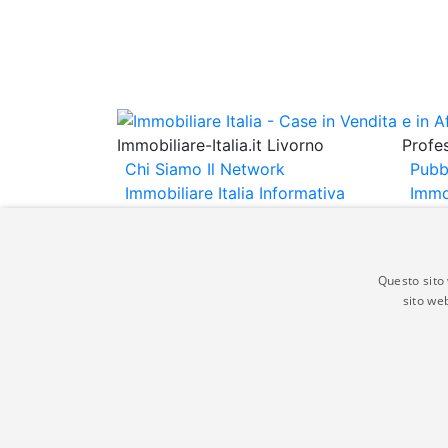
Immobiliare-Italia.it Livorno
Profes
Chi Siamo
Il Network
Pubb
Immobiliare Italia
Informativa
Immo
Privacy
Informativa Cookie
Immob
Contatti
Espo
Annu
Questo sito 
sito web
Gli annunci immobiliari presenti su immobili
non comporta l'approvazione o l'avallo da pa
italia.it quindi non è responsabile della ver
aspetto dei suddetti annunci.
© Copyright 2007 - 2026 Immobiliare-Itali