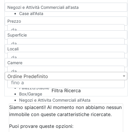
Negozi e Attività Commerciali all'asta
Case all'Asta
Qualsiasi
Prezzo
Appartamento
Casa indipendente
Superficie
Casa Semi-indipendente
Attico/Mansarda
Locali
Villa
Villetta a schiera
Camere
Rustico/Casale
Loft/Open space
Camera d'Albergo
Ordine Predefinito
Multiproprietà
Palazzo/Stabile
Filtra Ricerca
Box/Garage
Negozi e Attivita Commerciali all'Asta
Qualsiasi
Siamo spiacenti! Al momento non abbiamo nessun
Attività/Licenza Commerciale
immobile con queste caratteristiche ricercate.
Azienda Agricola
Bar/Ristorante
Puoi provare queste opzioni:
Bed & Breakfast