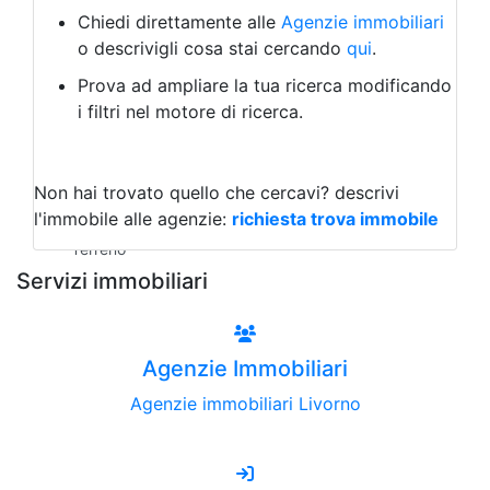
Albergo
Chiedi direttamente alle
Agenzie immobiliari
Laboratorio Artigianale
o descrivigli cosa stai cercando
qui
.
Negozio/locale commerciale
Prova ad ampliare la tua ricerca modificando
Agriturismo
i filtri nel motore di ricerca.
Magazzini
Capannoni
Uffici
Terreni all'Asta
Non hai trovato quello che cercavi?
descrivi
Qualsiasi
l'immobile alle agenzie:
richiesta trova immobile
Terreno edificabile
Terreno
Servizi immobiliari
Agenzie Immobiliari
Agenzie immobiliari Livorno