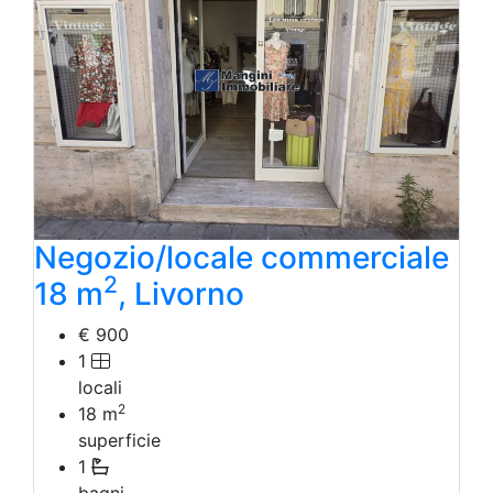
Albergo
Laboratorio Artigianale
Negozio/locale commerciale
Agriturismo
Magazzini
Capannoni
Uffici
Terreni in Affitto
Qualsiasi
Terreno edificabile
Negozio/locale commerciale
Terreno
2
18 m
, Livorno
€ 900
1
locali
2
18
m
superficie
1
bagni