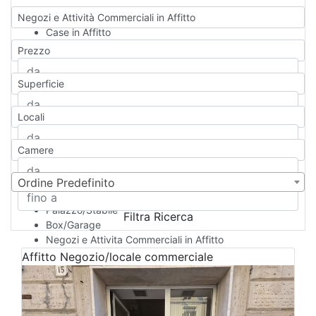
Negozi e Attività Commerciali in Affitto
Case in Affitto
Qualsiasi
Prezzo
Appartamento
Casa indipendente
Superficie
Casa Semi-indipendente
Attico/Mansarda
Locali
Villa
Villetta a schiera
Camere
Rustico/Casale
Loft/Open space
Camera d'Albergo
Ordine Predefinito
Multiproprietà
Palazzo/Stabile
Filtra Ricerca
Box/Garage
Negozi e Attivita Commerciali in Affitto
Qualsiasi
Affitto
Negozio/locale commerciale
Attività/Licenza Commerciale
Azienda Agricola
Bar/Ristorante
Bed & Breakfast