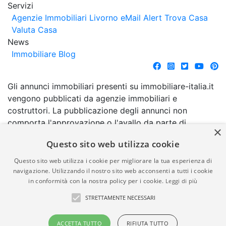
Servizi
Agenzie Immobiliari Livorno
eMail Alert
Trova Casa
Valuta Casa
News
Immobiliare Blog
Gli annunci immobiliari presenti su immobiliare-italia.it
vengono pubblicati da agenzie immobiliari e
costruttori. La pubblicazione degli annunci non
comporta l'approvazione o l'avallo da parte di
×
immobiliare-italia.it nè implica alcuna forma di
Questo sito web utilizza cookie
garanzia da parte di quest'ultima. immobiliare-italia.it
quindi non è responsabile della veridicità, della
Questo sito web utilizza i cookie per migliorare la tua esperienza di
correttezza, della completezza, della normativa in
navigazione. Utilizzando il nostro sito web acconsenti a tutti i cookie
in conformità con la nostra policy per i cookie.
Leggi di più
materia di privacy e/o di alcun altro aspetto dei
suddetti annunci.
STRETTAMENTE NECESSARI
© Copyright 2007 - 2026
Powered by
ACCETTA TUTTO
RIFIUTA TUTTO