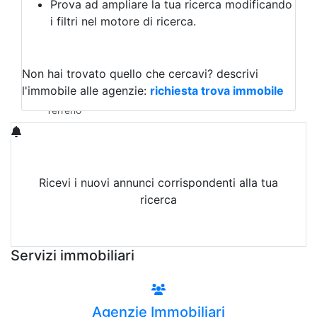
Prova ad ampliare la tua ricerca modificando
Agriturismo
i filtri nel motore di ricerca.
Magazzini
Capannoni
Uffici
Terreni in Vendita
Non hai trovato quello che cercavi?
descrivi
Qualsiasi
l'immobile alle agenzie:
richiesta trova immobile
Terreno edificabile
Terreno
Ricevi i nuovi annunci corrispondenti alla tua
ricerca
Attiva Email-Alert
Servizi immobiliari
Agenzie Immobiliari