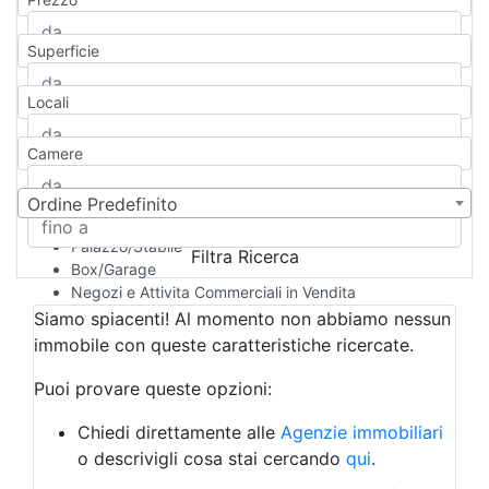
Appartamento
Casa indipendente
Superficie
Casa Semi-indipendente
Attico/Mansarda
Locali
Villa
Villetta a schiera
Camere
Rustico/Casale
Loft/Open space
Camera d'Albergo
Ordine Predefinito
Multiproprietà
Palazzo/Stabile
Filtra Ricerca
Box/Garage
Negozi e Attivita Commerciali in Vendita
Qualsiasi
Siamo spiacenti! Al momento non abbiamo nessun
Attività/Licenza Commerciale
immobile con queste caratteristiche ricercate.
Azienda Agricola
Bar/Ristorante
Puoi provare queste opzioni:
Bed & Breakfast
Albergo
Chiedi direttamente alle
Agenzie immobiliari
Laboratorio Artigianale
o descrivigli cosa stai cercando
qui
.
Negozio/locale commerciale