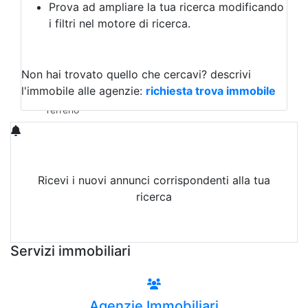
Prova ad ampliare la tua ricerca modificando
Agriturismo
i filtri nel motore di ricerca.
Magazzini
Capannoni
Uffici
Terreni in Affitto
Non hai trovato quello che cercavi?
descrivi
Qualsiasi
l'immobile alle agenzie:
richiesta trova immobile
Terreno edificabile
Terreno
Ricevi i nuovi annunci corrispondenti alla tua
ricerca
Attiva Email-Alert
Servizi immobiliari
Agenzie Immobiliari