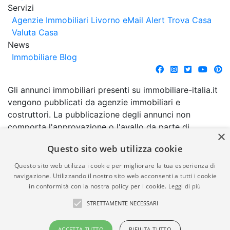
Servizi
Agenzie Immobiliari Livorno
eMail Alert
Trova Casa
Valuta Casa
News
Immobiliare Blog
Gli annunci immobiliari presenti su immobiliare-italia.it
vengono pubblicati da agenzie immobiliari e
costruttori. La pubblicazione degli annunci non
comporta l'approvazione o l'avallo da parte di
×
immobiliare-italia.it nè implica alcuna forma di
Questo sito web utilizza cookie
garanzia da parte di quest'ultima. immobiliare-italia.it
quindi non è responsabile della veridicità, della
Questo sito web utilizza i cookie per migliorare la tua esperienza di
correttezza, della completezza, della normativa in
navigazione. Utilizzando il nostro sito web acconsenti a tutti i cookie
in conformità con la nostra policy per i cookie.
Leggi di più
materia di privacy e/o di alcun altro aspetto dei
suddetti annunci.
STRETTAMENTE NECESSARI
© Copyright 2007 - 2026
Powered by
ACCETTA TUTTO
RIFIUTA TUTTO