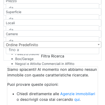
Prezzo
Appartamento
Casa indipendente
Superficie
Casa Semi-indipendente
Attico/Mansarda
Locali
Villa
Villetta a schiera
Camere
Rustico/Casale
Loft/Open space
Camera d'Albergo
Ordine Predefinito
Multiproprietà
Palazzo/Stabile
Filtra Ricerca
Box/Garage
Negozi e Attivita Commerciali in Affitto
Qualsiasi
Siamo spiacenti! Al momento non abbiamo nessun
Attività/Licenza Commerciale
immobile con queste caratteristiche ricercate.
Azienda Agricola
Bar/Ristorante
Puoi provare queste opzioni:
Bed & Breakfast
Albergo
Chiedi direttamente alle
Agenzie immobiliari
Laboratorio Artigianale
o descrivigli cosa stai cercando
qui
.
Negozio/locale commerciale