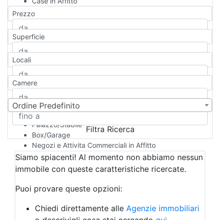
Case in Affitto
Qualsiasi
Prezzo
Appartamento
Casa indipendente
Superficie
Casa Semi-indipendente
Attico/Mansarda
Locali
Villa
Villetta a schiera
Camere
Rustico/Casale
Loft/Open space
Camera d'Albergo
Ordine Predefinito
Multiproprietà
Palazzo/Stabile
Filtra Ricerca
Box/Garage
Negozi e Attivita Commerciali in Affitto
Qualsiasi
Siamo spiacenti! Al momento non abbiamo nessun
Attività/Licenza Commerciale
immobile con queste caratteristiche ricercate.
Azienda Agricola
Bar/Ristorante
Puoi provare queste opzioni:
Bed & Breakfast
Albergo
Chiedi direttamente alle
Agenzie immobiliari
Laboratorio Artigianale