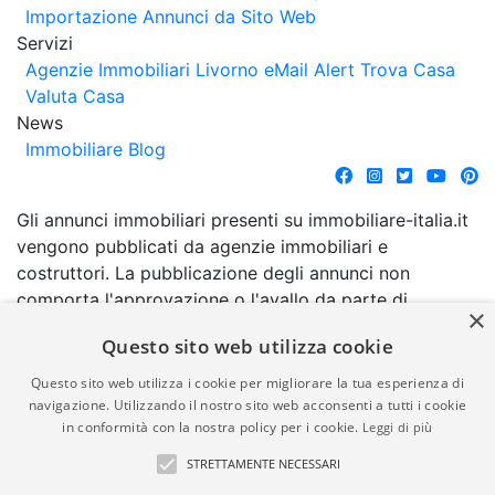
Importazione Annunci da Sito Web
Servizi
Agenzie Immobiliari Livorno
eMail Alert
Trova Casa
Valuta Casa
News
Immobiliare Blog
Gli annunci immobiliari presenti su immobiliare-italia.it
vengono pubblicati da agenzie immobiliari e
costruttori. La pubblicazione degli annunci non
comporta l'approvazione o l'avallo da parte di
×
immobiliare-italia.it nè implica alcuna forma di
Questo sito web utilizza cookie
garanzia da parte di quest'ultima. immobiliare-italia.it
quindi non è responsabile della veridicità, della
Questo sito web utilizza i cookie per migliorare la tua esperienza di
correttezza, della completezza, della normativa in
navigazione. Utilizzando il nostro sito web acconsenti a tutti i cookie
in conformità con la nostra policy per i cookie.
Leggi di più
materia di privacy e/o di alcun altro aspetto dei
suddetti annunci.
STRETTAMENTE NECESSARI