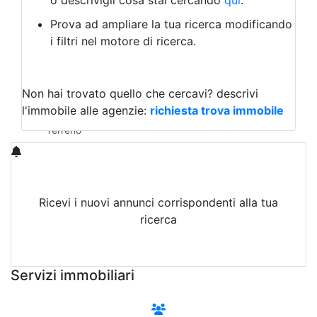
o descrivigli cosa stai cercando
qui
.
Negozio/locale commerciale
Prova ad ampliare la tua ricerca modificando
Agriturismo
i filtri nel motore di ricerca.
Magazzini
Capannoni
Uffici
Terreni in Affitto
Non hai trovato quello che cercavi?
descrivi
Qualsiasi
l'immobile alle agenzie:
richiesta trova immobile
Terreno edificabile
Terreno
Ricevi i nuovi annunci corrispondenti alla tua
ricerca
Attiva Email-Alert
Servizi immobiliari