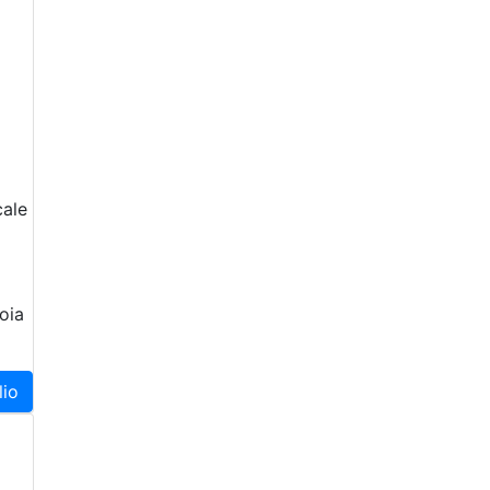
cale
oia
lio