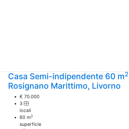
2
Casa Semi-indipendente 60 m
Rosignano Marittimo, Livorno
€ 70.000
3
locali
2
60
m
superficie