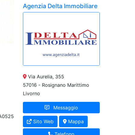
Agenzia Delta Immobiliare
Via Aurelia, 355
57016 - Rosignano Marittimo
Livorno
Messaggio
A0525
Sito Web
Mappa
Telefono