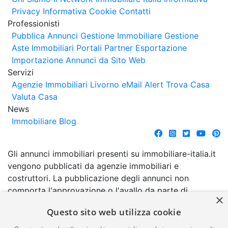
Privacy
Informativa Cookie
Contatti
Professionisti
Pubblica Annunci
Gestione Immobiliare
Gestione
Aste Immobiliari
Portali Partner Esportazione
Importazione Annunci da Sito Web
Servizi
Agenzie Immobiliari Livorno
eMail Alert
Trova Casa
Valuta Casa
News
Immobiliare Blog
Gli annunci immobiliari presenti su immobiliare-italia.it
vengono pubblicati da agenzie immobiliari e
costruttori. La pubblicazione degli annunci non
comporta l'approvazione o l'avallo da parte di
×
immobiliare-italia.it nè implica alcuna forma di
Questo sito web utilizza cookie
garanzia da parte di quest'ultima. immobiliare-italia.it
quindi non è responsabile della veridicità, della