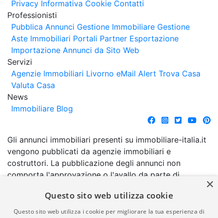
Privacy
Informativa Cookie
Contatti
Professionisti
Pubblica Annunci
Gestione Immobiliare
Gestione
Aste Immobiliari
Portali Partner Esportazione
Importazione Annunci da Sito Web
Servizi
Agenzie Immobiliari Livorno
eMail Alert
Trova Casa
Valuta Casa
News
Immobiliare Blog
Gli annunci immobiliari presenti su immobiliare-italia.it
vengono pubblicati da agenzie immobiliari e
costruttori. La pubblicazione degli annunci non
comporta l'approvazione o l'avallo da parte di
×
immobiliare-italia.it nè implica alcuna forma di
Questo sito web utilizza cookie
garanzia da parte di quest'ultima. immobiliare-italia.it
quindi non è responsabile della veridicità, della
Questo sito web utilizza i cookie per migliorare la tua esperienza di