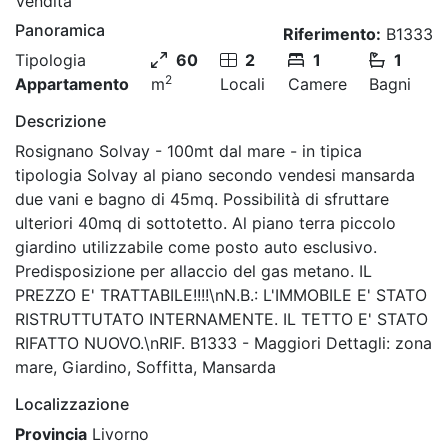
Vendita
Panoramica
Riferimento:
B1333
Tipologia
60
2
1
1
2
Appartamento
m
Locali
Camere
Bagni
Descrizione
Rosignano Solvay - 100mt dal mare - in tipica
tipologia Solvay al piano secondo vendesi mansarda
due vani e bagno di 45mq. Possibilità di sfruttare
ulteriori 40mq di sottotetto. Al piano terra piccolo
giardino utilizzabile come posto auto esclusivo.
Predisposizione per allaccio del gas metano. IL
PREZZO E' TRATTABILE!!!!\nN.B.: L'IMMOBILE E' STATO
RISTRUTTUTATO INTERNAMENTE. IL TETTO E' STATO
RIFATTO NUOVO.\nRIF. B1333 - Maggiori Dettagli: zona
mare, Giardino, Soffitta, Mansarda
Localizzazione
Provincia
Livorno