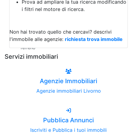
Prova ad ampliare la tua ricerca modificando
Agriturismo
i filtri nel motore di ricerca.
Magazzini
Capannoni
Uffici
Terreni all'Asta
Non hai trovato quello che cercavi?
descrivi
Qualsiasi
l'immobile alle agenzie:
richiesta trova immobile
Terreno edificabile
Terreno
Servizi immobiliari
Agenzie Immobiliari
Agenzie immobiliari Livorno
Pubblica Annunci
Iscriviti e Pubblica i tuoi immobili