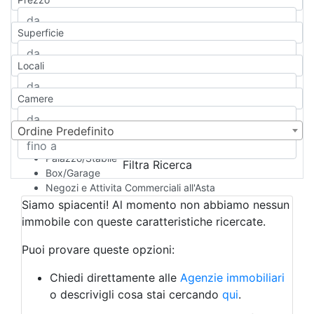
Appartamento
Casa indipendente
Superficie
Casa Semi-indipendente
Attico/Mansarda
Locali
Villa
Villetta a schiera
Camere
Rustico/Casale
Loft/Open space
Camera d'Albergo
Ordine Predefinito
Multiproprietà
Palazzo/Stabile
Filtra Ricerca
Box/Garage
Negozi e Attivita Commerciali all'Asta
Qualsiasi
Siamo spiacenti! Al momento non abbiamo nessun
Attività/Licenza Commerciale
immobile con queste caratteristiche ricercate.
Azienda Agricola
Bar/Ristorante
Puoi provare queste opzioni:
Bed & Breakfast
Albergo
Chiedi direttamente alle
Agenzie immobiliari
Laboratorio Artigianale
o descrivigli cosa stai cercando
qui
.
Negozio/locale commerciale