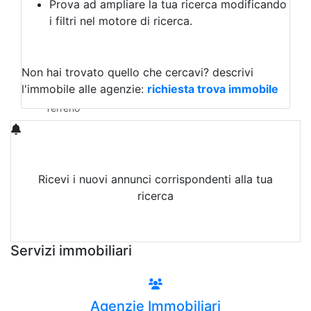
Prova ad ampliare la tua ricerca modificando
Agriturismo
i filtri nel motore di ricerca.
Magazzini
Capannoni
Uffici
Terreni in Affitto
Non hai trovato quello che cercavi?
descrivi
Qualsiasi
l'immobile alle agenzie:
richiesta trova immobile
Terreno edificabile
Terreno
Ricevi i nuovi annunci corrispondenti alla tua
ricerca
Attiva Email-Alert
Servizi immobiliari
Agenzie Immobiliari