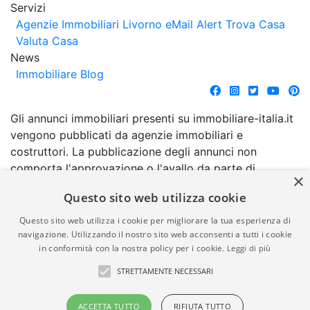
Servizi
Agenzie Immobiliari Livorno
eMail Alert
Trova Casa
Valuta Casa
News
Immobiliare Blog
Gli annunci immobiliari presenti su immobiliare-italia.it
vengono pubblicati da agenzie immobiliari e
costruttori. La pubblicazione degli annunci non
comporta l'approvazione o l'avallo da parte di
×
immobiliare-italia.it nè implica alcuna forma di
Questo sito web utilizza cookie
garanzia da parte di quest'ultima. immobiliare-italia.it
quindi non è responsabile della veridicità, della
Questo sito web utilizza i cookie per migliorare la tua esperienza di
correttezza, della completezza, della normativa in
navigazione. Utilizzando il nostro sito web acconsenti a tutti i cookie
in conformità con la nostra policy per i cookie.
Leggi di più
materia di privacy e/o di alcun altro aspetto dei
suddetti annunci.
STRETTAMENTE NECESSARI
© Copyright 2007 - 2026
Powered by
ACCETTA TUTTO
RIFIUTA TUTTO