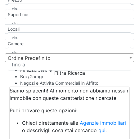
Appartamento
Casa indipendente
Superficie
Casa Semi-indipendente
Attico/Mansarda
Locali
Villa
Villetta a schiera
Camere
Rustico/Casale
Loft/Open space
Camera d'Albergo
Ordine Predefinito
Multiproprietà
Palazzo/Stabile
Filtra Ricerca
Box/Garage
Negozi e Attivita Commerciali in Affitto
Qualsiasi
Siamo spiacenti! Al momento non abbiamo nessun
Attività/Licenza Commerciale
immobile con queste caratteristiche ricercate.
Azienda Agricola
Bar/Ristorante
Puoi provare queste opzioni:
Bed & Breakfast
Albergo
Chiedi direttamente alle
Agenzie immobiliari
Laboratorio Artigianale
o descrivigli cosa stai cercando
qui
.
Negozio/locale commerciale