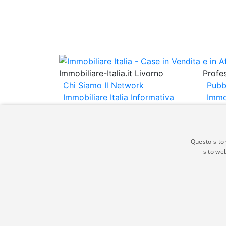
Immobiliare-Italia.it Livorno
Profes
Chi Siamo
Il Network
Pubb
Immobiliare Italia
Informativa
Immo
Privacy
Informativa Cookie
Immob
Contatti
Espo
Annu
Questo sito 
sito web
Gli annunci immobiliari presenti su immobili
non comporta l'approvazione o l'avallo da pa
italia.it quindi non è responsabile della ver
aspetto dei suddetti annunci.
© Copyright 2007 - 2026 Immobiliare-Itali