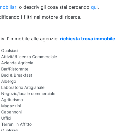
Villetta a schiera
obiliari
o descrivigli cosa stai cercando
qui
.
Rustico/Casale
Loft/Open space
ficando i filtri nel motore di ricerca.
Camera d'Albergo
Multiproprietà
Palazzo/Stabile
ivi l'immobile alle agenzie:
Box/Garage
richiesta trova immobile
Negozi e Attivita Commerciali in Affitto
Qualsiasi
Attività/Licenza Commerciale
Azienda Agricola
Bar/Ristorante
Bed & Breakfast
Albergo
Laboratorio Artigianale
Negozio/locale commerciale
Agriturismo
Magazzini
Capannoni
Uffici
Terreni in Affitto
Qualsiasi