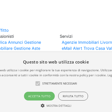
sionisti
Servizi
lica Annunci
Gestione
Agenzie Immobiliari Livor
biliare
Gestione Aste
eMail Alert
Trova Casa
Va
iliari
Portali Partner
Casa
rtazione
Importazione
Questo sito web utilizza cookie
nci da Sito Web
web utilizza i cookie per migliorare la tua esperienza di navigazione. Utilizza
 acconsenti a tutti i cookie in conformità con la nostra policy per i cookie.
Leg
are-italia.it vengono pubblicati da agenzie immobiliari e co
STRETTAMENTE NECESSARI
rte di immobiliare-italia.it nè implica alcuna forma di gar
idicità, della correttezza, della completezza, della normativa
ACCETTA TUTTO
RIFIUTA TUTTO
MOSTRA DETTAGLI
a.it - Part. IVA 00587600453
Power