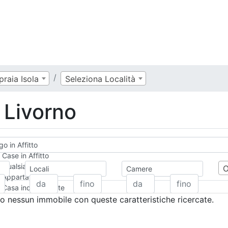
raia Isola
Seleziona Località
o Livorno
go in Affitto
Case in Affitto
Qualsiasi
Locali
Camere
Appartamento
Casa indipendente
Casa Semi-indipendente
 nessun immobile con queste caratteristiche ricercate.
Attico/Mansarda
Villa