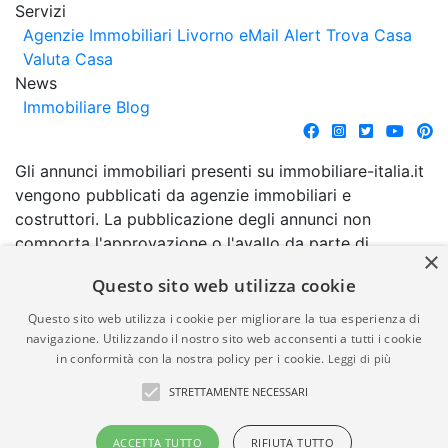
Servizi
Agenzie Immobiliari Livorno
eMail Alert
Trova Casa
Valuta Casa
News
Immobiliare Blog
Gli annunci immobiliari presenti su immobiliare-italia.it
vengono pubblicati da agenzie immobiliari e
costruttori. La pubblicazione degli annunci non
comporta l'approvazione o l'avallo da parte di
×
immobiliare-italia.it nè implica alcuna forma di
Questo sito web utilizza cookie
garanzia da parte di quest'ultima. immobiliare-italia.it
quindi non è responsabile della veridicità, della
Questo sito web utilizza i cookie per migliorare la tua esperienza di
correttezza, della completezza, della normativa in
navigazione. Utilizzando il nostro sito web acconsenti a tutti i cookie
in conformità con la nostra policy per i cookie.
Leggi di più
materia di privacy e/o di alcun altro aspetto dei
suddetti annunci.
STRETTAMENTE NECESSARI
© Copyright 2007 - 2026
Powered by
ACCETTA TUTTO
RIFIUTA TUTTO