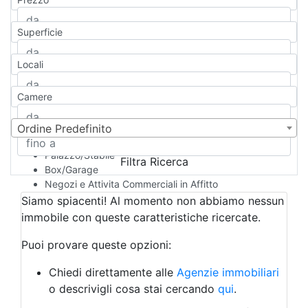
Appartamento
Casa indipendente
Superficie
Casa Semi-indipendente
Attico/Mansarda
Locali
Villa
Villetta a schiera
Camere
Rustico/Casale
Loft/Open space
Camera d'Albergo
Ordine Predefinito
Multiproprietà
Palazzo/Stabile
Filtra Ricerca
Box/Garage
Negozi e Attivita Commerciali in Affitto
Qualsiasi
Siamo spiacenti! Al momento non abbiamo nessun
Attività/Licenza Commerciale
immobile con queste caratteristiche ricercate.
Azienda Agricola
Bar/Ristorante
Puoi provare queste opzioni:
Bed & Breakfast
Albergo
Chiedi direttamente alle
Agenzie immobiliari
Laboratorio Artigianale
o descrivigli cosa stai cercando
qui
.
Negozio/locale commerciale