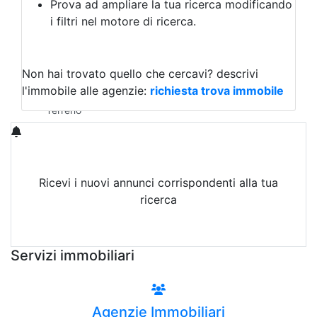
Prova ad ampliare la tua ricerca modificando
Agriturismo
i filtri nel motore di ricerca.
Magazzini
Capannoni
Uffici
Terreni in Affitto
Non hai trovato quello che cercavi?
descrivi
Qualsiasi
l'immobile alle agenzie:
richiesta trova immobile
Terreno edificabile
Terreno
Ricevi i nuovi annunci corrispondenti alla tua
ricerca
Attiva Email-Alert
Servizi immobiliari
Agenzie Immobiliari