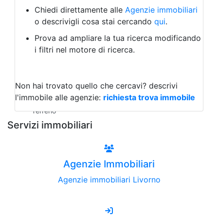
Albergo
Chiedi direttamente alle
Agenzie immobiliari
Laboratorio Artigianale
o descrivigli cosa stai cercando
qui
.
Negozio/locale commerciale
Prova ad ampliare la tua ricerca modificando
Agriturismo
i filtri nel motore di ricerca.
Magazzini
Capannoni
Uffici
Terreni all'Asta
Non hai trovato quello che cercavi?
descrivi
Qualsiasi
l'immobile alle agenzie:
richiesta trova immobile
Terreno edificabile
Terreno
Servizi immobiliari
Agenzie Immobiliari
Agenzie immobiliari Livorno