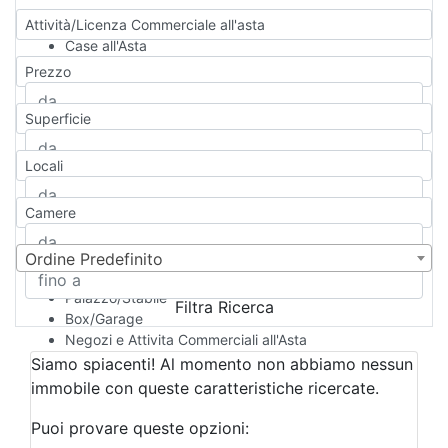
Attività/Licenza Commerciale all'asta
Case all'Asta
Qualsiasi
Prezzo
Appartamento
Casa indipendente
Superficie
Casa Semi-indipendente
Attico/Mansarda
Locali
Villa
Villetta a schiera
Camere
Rustico/Casale
Loft/Open space
Camera d'Albergo
Ordine Predefinito
Multiproprietà
Palazzo/Stabile
Filtra Ricerca
Box/Garage
Negozi e Attivita Commerciali all'Asta
Qualsiasi
Siamo spiacenti! Al momento non abbiamo nessun
Attività/Licenza Commerciale
immobile con queste caratteristiche ricercate.
Azienda Agricola
Bar/Ristorante
Puoi provare queste opzioni:
Bed & Breakfast