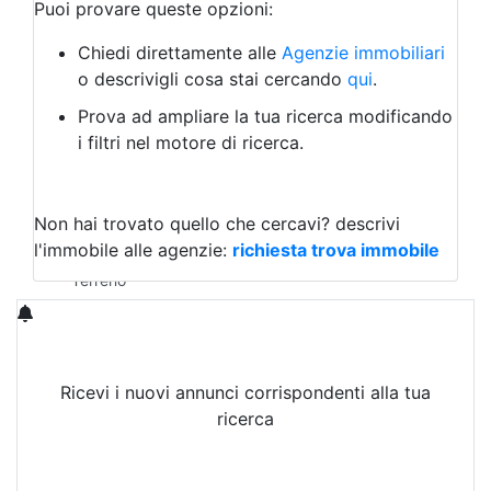
Bar/Ristorante
Puoi provare queste opzioni:
Bed & Breakfast
Albergo
Chiedi direttamente alle
Agenzie immobiliari
Laboratorio Artigianale
o descrivigli cosa stai cercando
qui
.
Negozio/locale commerciale
Prova ad ampliare la tua ricerca modificando
Agriturismo
i filtri nel motore di ricerca.
Magazzini
Capannoni
Uffici
Terreni in Affitto
Non hai trovato quello che cercavi?
descrivi
Qualsiasi
l'immobile alle agenzie:
richiesta trova immobile
Terreno edificabile
Terreno
Ricevi i nuovi annunci corrispondenti alla tua
ricerca
Attiva Email-Alert