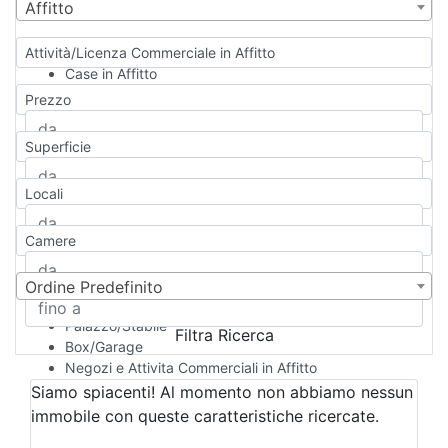
Affitto
Attività/Licenza Commerciale in Affitto
Case in Affitto
Qualsiasi
Prezzo
Appartamento
Casa indipendente
Superficie
Casa Semi-indipendente
Attico/Mansarda
Locali
Villa
Villetta a schiera
Camere
Rustico/Casale
Loft/Open space
Camera d'Albergo
Ordine Predefinito
Multiproprietà
Palazzo/Stabile
Filtra Ricerca
Box/Garage
Negozi e Attivita Commerciali in Affitto
Qualsiasi
Siamo spiacenti! Al momento non abbiamo nessun
Attività/Licenza Commerciale
immobile con queste caratteristiche ricercate.
Azienda Agricola