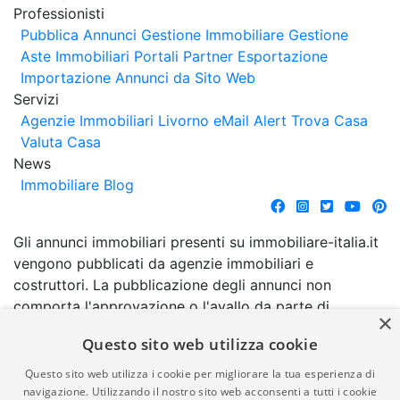
Professionisti
Pubblica Annunci
Gestione Immobiliare
Gestione
Aste Immobiliari
Portali Partner Esportazione
Importazione Annunci da Sito Web
Servizi
Agenzie Immobiliari Livorno
eMail Alert
Trova Casa
Valuta Casa
News
Immobiliare Blog
Gli annunci immobiliari presenti su immobiliare-italia.it
vengono pubblicati da agenzie immobiliari e
costruttori. La pubblicazione degli annunci non
comporta l'approvazione o l'avallo da parte di
×
immobiliare-italia.it nè implica alcuna forma di
Questo sito web utilizza cookie
garanzia da parte di quest'ultima. immobiliare-italia.it
quindi non è responsabile della veridicità, della
Questo sito web utilizza i cookie per migliorare la tua esperienza di
correttezza, della completezza, della normativa in
navigazione. Utilizzando il nostro sito web acconsenti a tutti i cookie