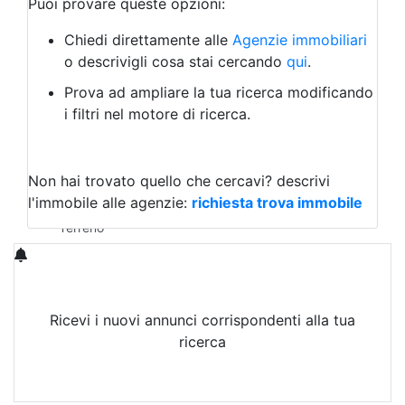
Puoi provare queste opzioni:
Bed & Breakfast
Albergo
Chiedi direttamente alle
Agenzie immobiliari
Laboratorio Artigianale
o descrivigli cosa stai cercando
qui
.
Negozio/locale commerciale
Prova ad ampliare la tua ricerca modificando
Agriturismo
i filtri nel motore di ricerca.
Magazzini
Capannoni
Uffici
Terreni in Vendita
Non hai trovato quello che cercavi?
descrivi
Qualsiasi
l'immobile alle agenzie:
richiesta trova immobile
Terreno edificabile
Terreno
Ricevi i nuovi annunci corrispondenti alla tua
ricerca
Attiva Email-Alert