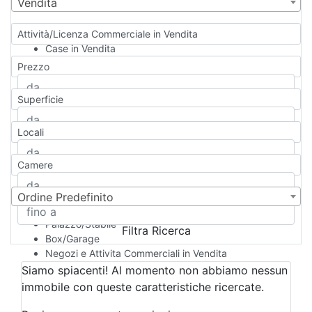
Vendita
Attività/Licenza Commerciale in Vendita
Case in Vendita
Qualsiasi
Prezzo
Appartamento
Casa indipendente
Superficie
Casa Semi-indipendente
Attico/Mansarda
Locali
Villa
Villetta a schiera
Camere
Rustico/Casale
Loft/Open space
Camera d'Albergo
Ordine Predefinito
Multiproprietà
Palazzo/Stabile
Filtra Ricerca
Box/Garage
Negozi e Attivita Commerciali in Vendita
Qualsiasi
Siamo spiacenti! Al momento non abbiamo nessun
Attività/Licenza Commerciale
immobile con queste caratteristiche ricercate.
Azienda Agricola
Bar/Ristorante