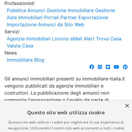
Professionisti
Pubblica Annunci
Gestione Immobiliare
Gestione
Aste Immobiliari
Portali Partner Esportazione
Importazione Annunci da Sito Web
Servizi
Agenzie Immobiliari Livorno
eMail Alert
Trova Casa
Valuta Casa
News
Immobiliare Blog
Gli annunci immobiliari presenti su immobiliare-italia.it
vengono pubblicati da agenzie immobiliari e
costruttori. La pubblicazione degli annunci non
comporta l'approvazione o l'avallo da parte di
×
immobiliare-italia.it nè implica alcuna forma di
Questo sito web utilizza cookie
garanzia da parte di quest'ultima. immobiliare-italia.it
quindi non è responsabile della veridicità, della
Questo sito web utilizza i cookie per migliorare la tua esperienza di
correttezza, della completezza, della normativa in
navigazione. Utilizzando il nostro sito web acconsenti a tutti i cookie