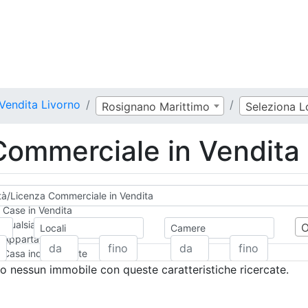
 Vendita Livorno
Rosignano Marittimo
Seleziona L
 Commerciale in Vendita
ità/Licenza Commerciale in Vendita
Case in Vendita
Qualsiasi
Locali
Camere
Appartamento
Casa indipendente
Casa Semi-indipendente
 nessun immobile con queste caratteristiche ricercate.
Attico/Mansarda
Villa