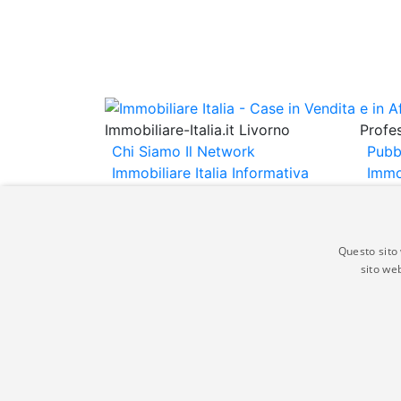
Immobiliare-Italia.it Livorno
Profes
Chi Siamo
Il Network
Pubb
Immobiliare Italia
Informativa
Immo
Privacy
Informativa Cookie
Immob
Contatti
Espo
Annu
Questo sito 
sito web
Gli annunci immobiliari presenti su immobili
non comporta l'approvazione o l'avallo da pa
italia.it quindi non è responsabile della ver
aspetto dei suddetti annunci.
© Copyright 2007 - 2026 Immobiliare-Itali