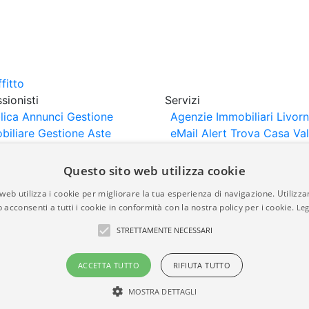
sionisti
Servizi
lica Annunci
Gestione
Agenzie Immobiliari Livor
biliare
Gestione Aste
eMail Alert
Trova Casa
Va
iliari
Portali Partner
Casa
rtazione
Importazione
Questo sito web utilizza cookie
nci da Sito Web
web utilizza i cookie per migliorare la tua esperienza di navigazione. Utilizza
 acconsenti a tutti i cookie in conformità con la nostra policy per i cookie.
Leg
are-italia.it vengono pubblicati da agenzie immobiliari e co
STRETTAMENTE NECESSARI
rte di immobiliare-italia.it nè implica alcuna forma di gar
idicità, della correttezza, della completezza, della normativa
ACCETTA TUTTO
RIFIUTA TUTTO
MOSTRA DETTAGLI
a.it - Part. IVA 00587600453
Power