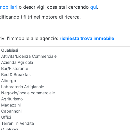
Villetta a schiera
obiliari
o descrivigli cosa stai cercando
qui
.
Rustico/Casale
Loft/Open space
ficando i filtri nel motore di ricerca.
Camera d'Albergo
Multiproprietà
Palazzo/Stabile
ivi l'immobile alle agenzie:
Box/Garage
richiesta trova immobile
Negozi e Attivita Commerciali in Vendita
Qualsiasi
Attività/Licenza Commerciale
Azienda Agricola
Bar/Ristorante
Bed & Breakfast
Albergo
Laboratorio Artigianale
Negozio/locale commerciale
Agriturismo
Magazzini
Capannoni
Uffici
Terreni in Vendita
Qualsiasi