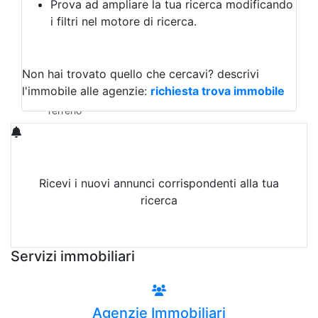
Prova ad ampliare la tua ricerca modificando
Agriturismo
i filtri nel motore di ricerca.
Magazzini
Capannoni
Uffici
Terreni in Vendita
Non hai trovato quello che cercavi?
descrivi
Qualsiasi
l'immobile alle agenzie:
richiesta trova immobile
Terreno edificabile
Terreno
Ricevi i nuovi annunci corrispondenti alla tua
ricerca
Attiva Email-Alert
Servizi immobiliari
Agenzie Immobiliari