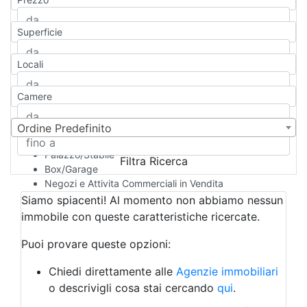
Appartamento
Casa indipendente
Superficie
Casa Semi-indipendente
Attico/Mansarda
Locali
Villa
Villetta a schiera
Camere
Rustico/Casale
Loft/Open space
Camera d'Albergo
Ordine Predefinito
Multiproprietà
Palazzo/Stabile
Filtra Ricerca
Box/Garage
Negozi e Attivita Commerciali in Vendita
Qualsiasi
Siamo spiacenti! Al momento non abbiamo nessun
Attività/Licenza Commerciale
immobile con queste caratteristiche ricercate.
Azienda Agricola
Bar/Ristorante
Puoi provare queste opzioni:
Bed & Breakfast
Albergo
Chiedi direttamente alle
Agenzie immobiliari
Laboratorio Artigianale
o descrivigli cosa stai cercando
qui
.
Negozio/locale commerciale