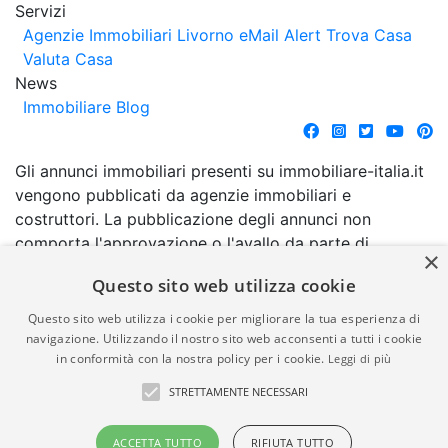
Servizi
Agenzie Immobiliari Livorno
eMail Alert
Trova Casa
Valuta Casa
News
Immobiliare Blog
Gli annunci immobiliari presenti su immobiliare-italia.it
vengono pubblicati da agenzie immobiliari e
costruttori. La pubblicazione degli annunci non
comporta l'approvazione o l'avallo da parte di
×
immobiliare-italia.it nè implica alcuna forma di
Questo sito web utilizza cookie
garanzia da parte di quest'ultima. immobiliare-italia.it
quindi non è responsabile della veridicità, della
Questo sito web utilizza i cookie per migliorare la tua esperienza di
correttezza, della completezza, della normativa in
navigazione. Utilizzando il nostro sito web acconsenti a tutti i cookie
in conformità con la nostra policy per i cookie.
Leggi di più
materia di privacy e/o di alcun altro aspetto dei
suddetti annunci.
STRETTAMENTE NECESSARI
© Copyright 2007 - 2026
Powered by
ACCETTA TUTTO
RIFIUTA TUTTO