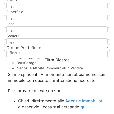
Appartamento
Casa indipendente
Superficie
Casa Semi-indipendente
Attico/Mansarda
Locali
Villa
Villetta a schiera
Camere
Rustico/Casale
Loft/Open space
Camera d'Albergo
Ordine Predefinito
Multiproprietà
Palazzo/Stabile
Filtra Ricerca
Box/Garage
Negozi e Attivita Commerciali in Vendita
Qualsiasi
Siamo spiacenti! Al momento non abbiamo nessun
Attività/Licenza Commerciale
immobile con queste caratteristiche ricercate.
Azienda Agricola
Bar/Ristorante
Puoi provare queste opzioni:
Bed & Breakfast
Albergo
Chiedi direttamente alle
Agenzie immobiliari
Laboratorio Artigianale
o descrivigli cosa stai cercando
qui
.
Negozio/locale commerciale