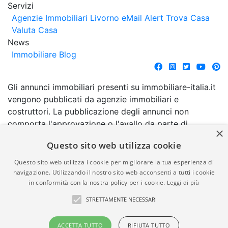
Servizi
Agenzie Immobiliari Livorno
eMail Alert
Trova Casa
Valuta Casa
News
Immobiliare Blog
Gli annunci immobiliari presenti su immobiliare-italia.it
vengono pubblicati da agenzie immobiliari e
costruttori. La pubblicazione degli annunci non
comporta l'approvazione o l'avallo da parte di
×
immobiliare-italia.it nè implica alcuna forma di
Questo sito web utilizza cookie
garanzia da parte di quest'ultima. immobiliare-italia.it
quindi non è responsabile della veridicità, della
Questo sito web utilizza i cookie per migliorare la tua esperienza di
correttezza, della completezza, della normativa in
navigazione. Utilizzando il nostro sito web acconsenti a tutti i cookie
in conformità con la nostra policy per i cookie.
Leggi di più
materia di privacy e/o di alcun altro aspetto dei
suddetti annunci.
STRETTAMENTE NECESSARI
© Copyright 2007 - 2026
Powered by
ACCETTA TUTTO
RIFIUTA TUTTO