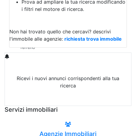
Prova ad ampliare la tua ricerca modificando
Agriturismo
i filtri nel motore di ricerca.
Magazzini
Capannoni
Uffici
Terreni in Vendita
Non hai trovato quello che cercavi?
descrivi
Qualsiasi
l'immobile alle agenzie:
richiesta trova immobile
Terreno edificabile
Terreno
Ricevi i nuovi annunci corrispondenti alla tua
ricerca
Attiva Email-Alert
Servizi immobiliari
Agenzie Immobiliari