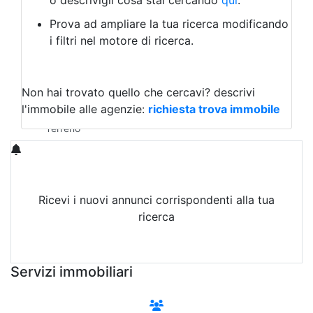
o descrivigli cosa stai cercando
qui
.
Negozio/locale commerciale
Prova ad ampliare la tua ricerca modificando
Agriturismo
i filtri nel motore di ricerca.
Magazzini
Capannoni
Uffici
Terreni in Affitto
Non hai trovato quello che cercavi?
descrivi
Qualsiasi
l'immobile alle agenzie:
richiesta trova immobile
Terreno edificabile
Terreno
Ricevi i nuovi annunci corrispondenti alla tua
ricerca
Attiva Email-Alert
Servizi immobiliari