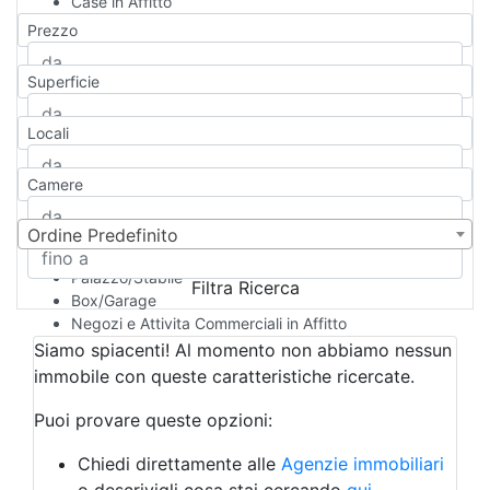
Case in Affitto
Qualsiasi
Prezzo
Appartamento
Casa indipendente
Superficie
Casa Semi-indipendente
Attico/Mansarda
Locali
Villa
Villetta a schiera
Camere
Rustico/Casale
Loft/Open space
Camera d'Albergo
Ordine Predefinito
Multiproprietà
Palazzo/Stabile
Filtra Ricerca
Box/Garage
Negozi e Attivita Commerciali in Affitto
Qualsiasi
Siamo spiacenti! Al momento non abbiamo nessun
Attività/Licenza Commerciale
immobile con queste caratteristiche ricercate.
Azienda Agricola
Bar/Ristorante
Puoi provare queste opzioni:
Bed & Breakfast
Albergo
Chiedi direttamente alle
Agenzie immobiliari
Laboratorio Artigianale