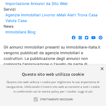
Importazione Annunci da Sito Web
Servizi
Agenzie Immobiliari Livorno
eMail Alert
Trova Casa
Valuta Casa
News
Immobiliare Blog
Gli annunci immobiliari presenti su immobiliare-italia.it
vengono pubblicati da agenzie immobiliari e
costruttori. La pubblicazione degli annunci non
comporta l'approvazione o l'avallo da parte di
×
immobiliare-italia.it nè implica alcuna forma di
Questo sito web utilizza cookie
garanzia da parte di quest'ultima. immobiliare-italia.it
quindi non è responsabile della veridicità, della
Questo sito web utilizza i cookie per migliorare la tua esperienza di
correttezza, della completezza, della normativa in
navigazione. Utilizzando il nostro sito web acconsenti a tutti i cookie
in conformità con la nostra policy per i cookie.
Leggi di più
materia di privacy e/o di alcun altro aspetto dei
suddetti annunci.
STRETTAMENTE NECESSARI