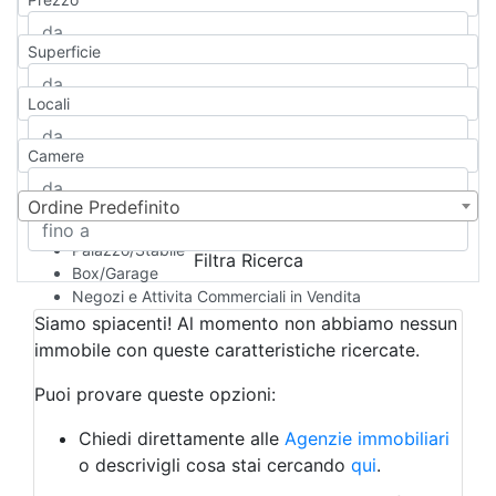
Appartamento
Casa indipendente
Superficie
Casa Semi-indipendente
Attico/Mansarda
Locali
Villa
Villetta a schiera
Camere
Rustico/Casale
Loft/Open space
Camera d'Albergo
Ordine Predefinito
Multiproprietà
Palazzo/Stabile
Filtra Ricerca
Box/Garage
Negozi e Attivita Commerciali in Vendita
Qualsiasi
Siamo spiacenti! Al momento non abbiamo nessun
Attività/Licenza Commerciale
immobile con queste caratteristiche ricercate.
Azienda Agricola
Bar/Ristorante
Puoi provare queste opzioni:
Bed & Breakfast
Albergo
Chiedi direttamente alle
Agenzie immobiliari
Laboratorio Artigianale
o descrivigli cosa stai cercando
qui
.
Negozio/locale commerciale