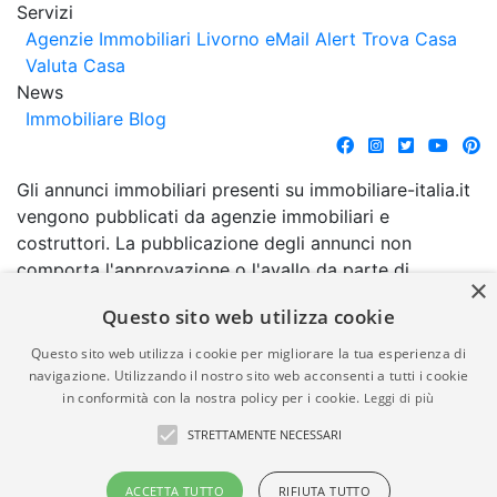
Servizi
Agenzie Immobiliari Livorno
eMail Alert
Trova Casa
Valuta Casa
News
Immobiliare Blog
Gli annunci immobiliari presenti su immobiliare-italia.it
vengono pubblicati da agenzie immobiliari e
costruttori. La pubblicazione degli annunci non
comporta l'approvazione o l'avallo da parte di
×
immobiliare-italia.it nè implica alcuna forma di
Questo sito web utilizza cookie
garanzia da parte di quest'ultima. immobiliare-italia.it
quindi non è responsabile della veridicità, della
Questo sito web utilizza i cookie per migliorare la tua esperienza di
correttezza, della completezza, della normativa in
navigazione. Utilizzando il nostro sito web acconsenti a tutti i cookie
in conformità con la nostra policy per i cookie.
Leggi di più
materia di privacy e/o di alcun altro aspetto dei
suddetti annunci.
STRETTAMENTE NECESSARI
© Copyright 2007 - 2026
Powered by
ACCETTA TUTTO
RIFIUTA TUTTO