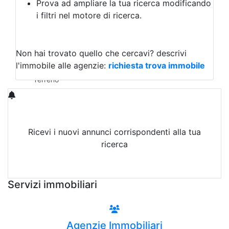
Prova ad ampliare la tua ricerca modificando
Agriturismo
i filtri nel motore di ricerca.
Magazzini
Capannoni
Uffici
Terreni in Vendita
Non hai trovato quello che cercavi?
descrivi
Qualsiasi
l'immobile alle agenzie:
richiesta trova immobile
Terreno edificabile
Terreno
Ricevi i nuovi annunci corrispondenti alla tua
ricerca
Attiva Email-Alert
Servizi immobiliari
Agenzie Immobiliari