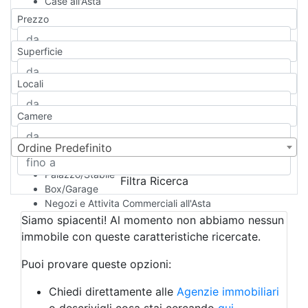
Case all'Asta
Qualsiasi
Prezzo
Appartamento
Casa indipendente
Superficie
Casa Semi-indipendente
Attico/Mansarda
Locali
Villa
Villetta a schiera
Camere
Rustico/Casale
Loft/Open space
Camera d'Albergo
Ordine Predefinito
Multiproprietà
Palazzo/Stabile
Filtra Ricerca
Box/Garage
Negozi e Attivita Commerciali all'Asta
Qualsiasi
Siamo spiacenti! Al momento non abbiamo nessun
Attività/Licenza Commerciale
immobile con queste caratteristiche ricercate.
Azienda Agricola
Bar/Ristorante
Puoi provare queste opzioni:
Bed & Breakfast
Albergo
Chiedi direttamente alle
Agenzie immobiliari
Laboratorio Artigianale