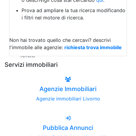
o descrivigli cosa stai cercando
qui
.
Negozio/locale commerciale
Prova ad ampliare la tua ricerca modificando
Agriturismo
i filtri nel motore di ricerca.
Magazzini
Capannoni
Uffici
Terreni all'Asta
Non hai trovato quello che cercavi?
descrivi
Qualsiasi
l'immobile alle agenzie:
richiesta trova immobile
Terreno edificabile
Terreno
Servizi immobiliari
Agenzie Immobiliari
Agenzie immobiliari Livorno
Pubblica Annunci