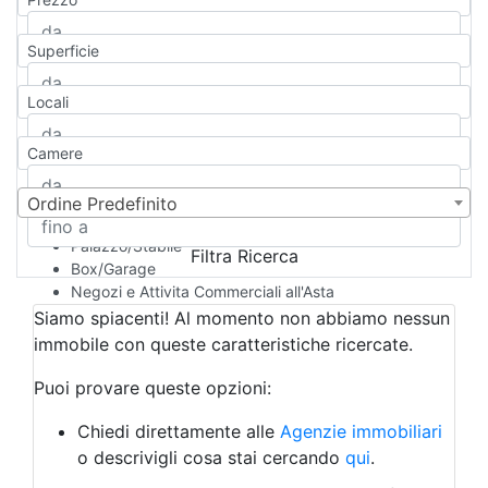
Appartamento
Casa indipendente
Superficie
Casa Semi-indipendente
Attico/Mansarda
Locali
Villa
Villetta a schiera
Camere
Rustico/Casale
Loft/Open space
Camera d'Albergo
Ordine Predefinito
Multiproprietà
Palazzo/Stabile
Filtra Ricerca
Box/Garage
Negozi e Attivita Commerciali all'Asta
Qualsiasi
Siamo spiacenti! Al momento non abbiamo nessun
Attività/Licenza Commerciale
immobile con queste caratteristiche ricercate.
Azienda Agricola
Bar/Ristorante
Puoi provare queste opzioni:
Bed & Breakfast
Albergo
Chiedi direttamente alle
Agenzie immobiliari
Laboratorio Artigianale
o descrivigli cosa stai cercando
qui
.
Negozio/locale commerciale