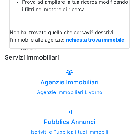
Prova ad ampliare la tua ricerca modificando
Agriturismo
i filtri nel motore di ricerca.
Magazzini
Capannoni
Uffici
Terreni all'Asta
Non hai trovato quello che cercavi?
descrivi
Qualsiasi
l'immobile alle agenzie:
richiesta trova immobile
Terreno edificabile
Terreno
Servizi immobiliari
Agenzie Immobiliari
Agenzie immobiliari Livorno
Pubblica Annunci
Iscriviti e Pubblica i tuoi immobili