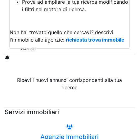
Prova ad ampliare la tua ricerca modificando
Agriturismo
i filtri nel motore di ricerca.
Magazzini
Capannoni
Uffici
Terreni in Affitto
Non hai trovato quello che cercavi?
descrivi
Qualsiasi
l'immobile alle agenzie:
richiesta trova immobile
Terreno edificabile
Terreno
Ricevi i nuovi annunci corrispondenti alla tua
ricerca
Attiva Email-Alert
Servizi immobiliari
Agenzie Immobiliari