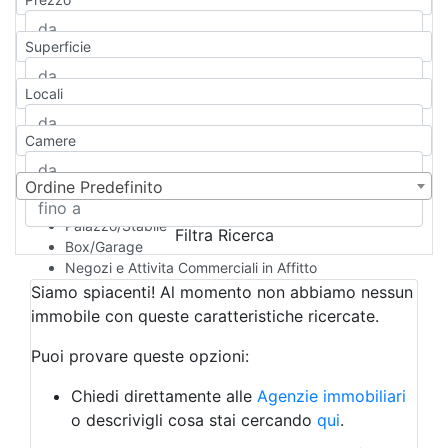
Appartamento
Casa indipendente
Superficie
Casa Semi-indipendente
Attico/Mansarda
Locali
Villa
Villetta a schiera
Camere
Rustico/Casale
Loft/Open space
Camera d'Albergo
Ordine Predefinito
Multiproprietà
Palazzo/Stabile
Filtra Ricerca
Box/Garage
Negozi e Attivita Commerciali in Affitto
Qualsiasi
Siamo spiacenti! Al momento non abbiamo nessun
Attività/Licenza Commerciale
immobile con queste caratteristiche ricercate.
Azienda Agricola
Bar/Ristorante
Puoi provare queste opzioni:
Bed & Breakfast
Albergo
Chiedi direttamente alle
Agenzie immobiliari
Laboratorio Artigianale
o descrivigli cosa stai cercando
qui
.
Negozio/locale commerciale