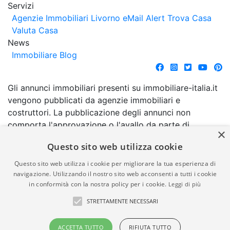
Servizi
Agenzie Immobiliari Livorno
eMail Alert
Trova Casa
Valuta Casa
News
Immobiliare Blog
Gli annunci immobiliari presenti su immobiliare-italia.it
vengono pubblicati da agenzie immobiliari e
costruttori. La pubblicazione degli annunci non
comporta l'approvazione o l'avallo da parte di
×
immobiliare-italia.it nè implica alcuna forma di
Questo sito web utilizza cookie
garanzia da parte di quest'ultima. immobiliare-italia.it
quindi non è responsabile della veridicità, della
Questo sito web utilizza i cookie per migliorare la tua esperienza di
correttezza, della completezza, della normativa in
navigazione. Utilizzando il nostro sito web acconsenti a tutti i cookie
in conformità con la nostra policy per i cookie.
Leggi di più
materia di privacy e/o di alcun altro aspetto dei
suddetti annunci.
STRETTAMENTE NECESSARI
© Copyright 2007 - 2026
Powered by
ACCETTA TUTTO
RIFIUTA TUTTO