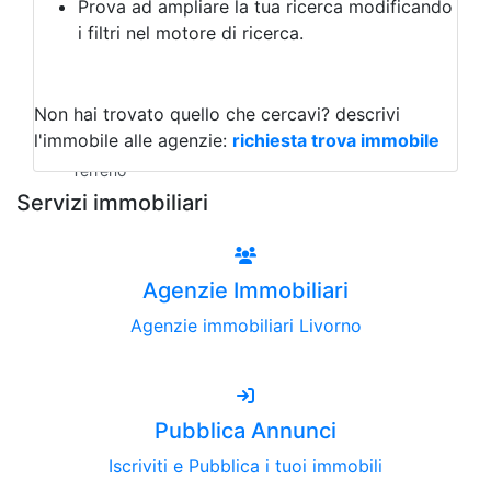
Prova ad ampliare la tua ricerca modificando
Agriturismo
i filtri nel motore di ricerca.
Magazzini
Capannoni
Uffici
Terreni all'Asta
Non hai trovato quello che cercavi?
descrivi
Qualsiasi
l'immobile alle agenzie:
richiesta trova immobile
Terreno edificabile
Terreno
Servizi immobiliari
Agenzie Immobiliari
Agenzie immobiliari Livorno
Pubblica Annunci
Iscriviti e Pubblica i tuoi immobili