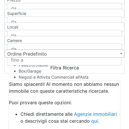
Appartamento
Casa indipendente
Superficie
Casa Semi-indipendente
Attico/Mansarda
Locali
Villa
Villetta a schiera
Camere
Rustico/Casale
Loft/Open space
Camera d'Albergo
Ordine Predefinito
Multiproprietà
Palazzo/Stabile
Filtra Ricerca
Box/Garage
Negozi e Attivita Commerciali all'Asta
Qualsiasi
Siamo spiacenti! Al momento non abbiamo nessun
Attività/Licenza Commerciale
immobile con queste caratteristiche ricercate.
Azienda Agricola
Bar/Ristorante
Puoi provare queste opzioni:
Bed & Breakfast
Albergo
Chiedi direttamente alle
Agenzie immobiliari
Laboratorio Artigianale
o descrivigli cosa stai cercando
qui
.
Negozio/locale commerciale