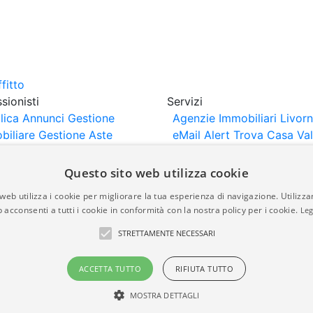
sionisti
Servizi
lica Annunci
Gestione
Agenzie Immobiliari Livor
biliare
Gestione Aste
eMail Alert
Trova Casa
Va
iliari
Portali Partner
Casa
rtazione
Importazione
Questo sito web utilizza cookie
nci da Sito Web
web utilizza i cookie per migliorare la tua esperienza di navigazione. Utilizza
 acconsenti a tutti i cookie in conformità con la nostra policy per i cookie.
Leg
are-italia.it vengono pubblicati da agenzie immobiliari e co
STRETTAMENTE NECESSARI
rte di immobiliare-italia.it nè implica alcuna forma di gar
idicità, della correttezza, della completezza, della normativa
ACCETTA TUTTO
RIFIUTA TUTTO
MOSTRA DETTAGLI
a.it - Part. IVA 00587600453
Power