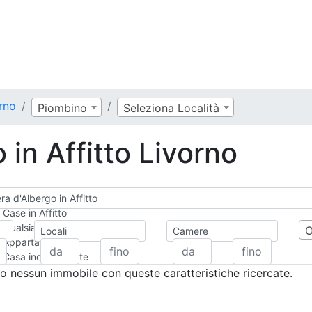
rno
Piombino
Seleziona Località
in Affitto Livorno
a d'Albergo in Affitto
Case in Affitto
Qualsiasi
Locali
Camere
Appartamento
Casa indipendente
Casa Semi-indipendente
 nessun immobile con queste caratteristiche ricercate.
Attico/Mansarda
Villa