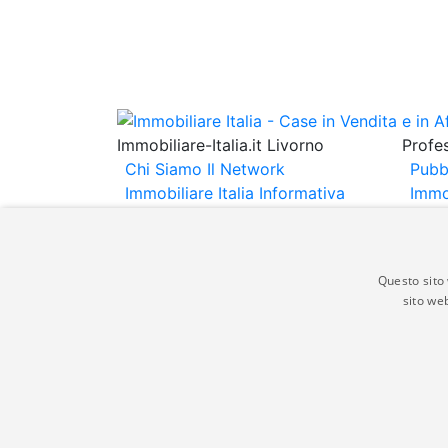
Immobiliare-Italia.it Livorno
Profes
Chi Siamo
Il Network
Pubb
Immobiliare Italia
Informativa
Immo
Privacy
Informativa Cookie
Immob
Contatti
Espo
Annu
Questo sito 
sito web
Gli annunci immobiliari presenti su immobili
non comporta l'approvazione o l'avallo da pa
italia.it quindi non è responsabile della ver
aspetto dei suddetti annunci.
© Copyright 2007 - 2026 Immobiliare-Itali