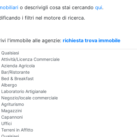
Villetta a schiera
obiliari
o descrivigli cosa stai cercando
qui
.
Rustico/Casale
Loft/Open space
ficando i filtri nel motore di ricerca.
Camera d'Albergo
Multiproprietà
Palazzo/Stabile
ivi l'immobile alle agenzie:
Box/Garage
richiesta trova immobile
Negozi e Attivita Commerciali in Affitto
Qualsiasi
Attività/Licenza Commerciale
Azienda Agricola
Bar/Ristorante
Bed & Breakfast
Albergo
Laboratorio Artigianale
Negozio/locale commerciale
Agriturismo
Magazzini
Capannoni
Uffici
Terreni in Affitto
Qualsiasi