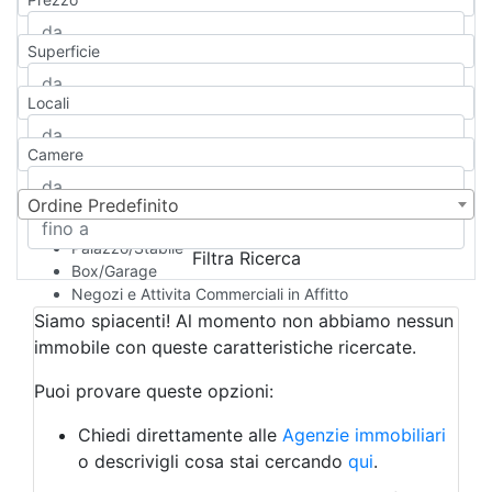
Appartamento
Casa indipendente
Superficie
Casa Semi-indipendente
Attico/Mansarda
Locali
Villa
Villetta a schiera
Camere
Rustico/Casale
Loft/Open space
Camera d'Albergo
Ordine Predefinito
Multiproprietà
Palazzo/Stabile
Filtra Ricerca
Box/Garage
Negozi e Attivita Commerciali in Affitto
Qualsiasi
Siamo spiacenti! Al momento non abbiamo nessun
Attività/Licenza Commerciale
immobile con queste caratteristiche ricercate.
Azienda Agricola
Bar/Ristorante
Puoi provare queste opzioni:
Bed & Breakfast
Albergo
Chiedi direttamente alle
Agenzie immobiliari
Laboratorio Artigianale
o descrivigli cosa stai cercando
qui
.
Negozio/locale commerciale