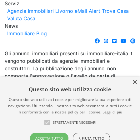
Servizi
Agenzie Immobiliari Livorno
eMail Alert
Trova Casa
Valuta Casa
News
Immobiliare Blog
Gli annunci immobiliari presenti su immobiliare-italia.it
vengono pubblicati da agenzie immobiliari e
costruttori. La pubblicazione degli annunci non
comporta l'approvazione o l'avallo da parte di
×
immobiliare-italia.it nè implica alcuna forma di
Questo sito web utilizza cookie
garanzia da parte di quest'ultima. immobiliare-italia.it
quindi non è responsabile della veridicità, della
Questo sito web utilizza i cookie per migliorare la tua esperienza di
correttezza, della completezza, della normativa in
navigazione. Utilizzando il nostro sito web acconsenti a tutti i cookie
in conformità con la nostra policy per i cookie.
Leggi di più
materia di privacy e/o di alcun altro aspetto dei
suddetti annunci.
STRETTAMENTE NECESSARI
© Copyright 2007 - 2026
Powered by
ACCETTA TUTTO
RIFIUTA TUTTO