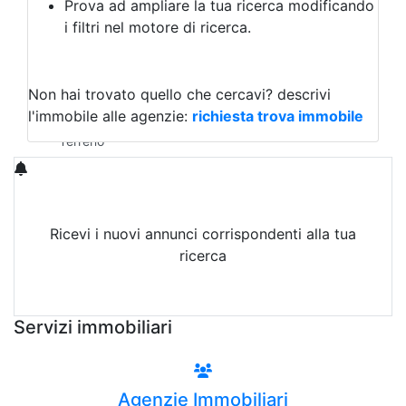
Prova ad ampliare la tua ricerca modificando
Agriturismo
i filtri nel motore di ricerca.
Magazzini
Capannoni
Uffici
Terreni in Affitto
Non hai trovato quello che cercavi?
descrivi
Qualsiasi
l'immobile alle agenzie:
richiesta trova immobile
Terreno edificabile
Terreno
Ricevi i nuovi annunci corrispondenti alla tua
ricerca
Attiva Email-Alert
Servizi immobiliari
Agenzie Immobiliari