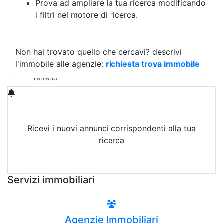
Prova ad ampliare la tua ricerca modificando
Agriturismo
i filtri nel motore di ricerca.
Magazzini
Capannoni
Uffici
Terreni in Affitto
Non hai trovato quello che cercavi?
descrivi
Qualsiasi
l'immobile alle agenzie:
richiesta trova immobile
Terreno edificabile
Terreno
Ricevi i nuovi annunci corrispondenti alla tua
ricerca
Attiva Email-Alert
Servizi immobiliari
Agenzie Immobiliari