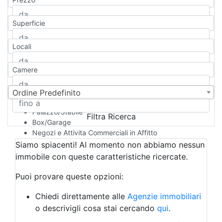
Appartamento
Casa indipendente
Superficie
Casa Semi-indipendente
Attico/Mansarda
Locali
Villa
Villetta a schiera
Camere
Rustico/Casale
Loft/Open space
Camera d'Albergo
Ordine Predefinito
Multiproprietà
Palazzo/Stabile
Filtra Ricerca
Box/Garage
Negozi e Attivita Commerciali in Affitto
Qualsiasi
Siamo spiacenti! Al momento non abbiamo nessun
Attività/Licenza Commerciale
immobile con queste caratteristiche ricercate.
Azienda Agricola
Bar/Ristorante
Puoi provare queste opzioni:
Bed & Breakfast
Albergo
Chiedi direttamente alle
Agenzie immobiliari
Laboratorio Artigianale
o descrivigli cosa stai cercando
qui
.
Negozio/locale commerciale