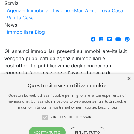
Servizi
Agenzie Immobiliari Livorno
eMail Alert
Trova Casa
Valuta Casa
News
Immobiliare Blog
Gli annunci immobiliari presenti su immobiliare-italia.it
vengono pubblicati da agenzie immobiliari e
costruttori. La pubblicazione degli annunci non
comporta l'approvazione o l'avallo da parte di
×
immobiliare-italia.it nè implica alcuna forma di
Questo sito web utilizza cookie
garanzia da parte di quest'ultima. immobiliare-italia.it
quindi non è responsabile della veridicità, della
Questo sito web utilizza i cookie per migliorare la tua esperienza di
correttezza, della completezza, della normativa in
navigazione. Utilizzando il nostro sito web acconsenti a tutti i cookie
in conformità con la nostra policy per i cookie.
Leggi di più
materia di privacy e/o di alcun altro aspetto dei
suddetti annunci.
STRETTAMENTE NECESSARI
© Copyright 2007 - 2026
Powered by
ACCETTA TUTTO
RIFIUTA TUTTO