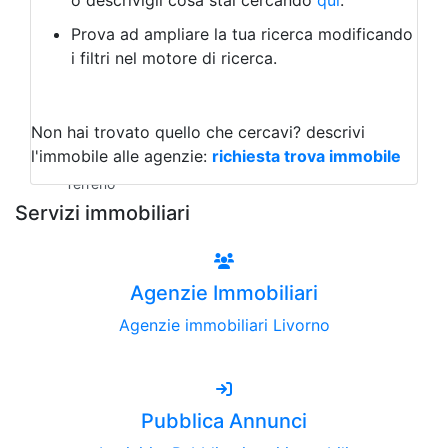
o descrivigli cosa stai cercando
qui
.
Negozio/locale commerciale
Prova ad ampliare la tua ricerca modificando
Agriturismo
i filtri nel motore di ricerca.
Magazzini
Capannoni
Uffici
Terreni all'Asta
Non hai trovato quello che cercavi?
descrivi
Qualsiasi
l'immobile alle agenzie:
richiesta trova immobile
Terreno edificabile
Terreno
Servizi immobiliari
Agenzie Immobiliari
Agenzie immobiliari Livorno
Pubblica Annunci