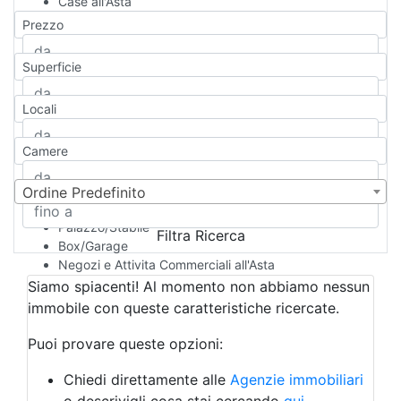
Case all'Asta
Qualsiasi
Prezzo
Appartamento
Casa indipendente
Superficie
Casa Semi-indipendente
Attico/Mansarda
Locali
Villa
Villetta a schiera
Camere
Rustico/Casale
Loft/Open space
Camera d'Albergo
Ordine Predefinito
Multiproprietà
Palazzo/Stabile
Filtra Ricerca
Box/Garage
Negozi e Attivita Commerciali all'Asta
Qualsiasi
Siamo spiacenti! Al momento non abbiamo nessun
Attività/Licenza Commerciale
immobile con queste caratteristiche ricercate.
Azienda Agricola
Bar/Ristorante
Puoi provare queste opzioni:
Bed & Breakfast
Albergo
Chiedi direttamente alle
Agenzie immobiliari
Laboratorio Artigianale