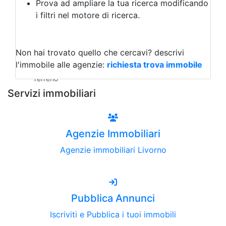
Prova ad ampliare la tua ricerca modificando
Agriturismo
i filtri nel motore di ricerca.
Magazzini
Capannoni
Uffici
Terreni all'Asta
Non hai trovato quello che cercavi?
descrivi
Qualsiasi
l'immobile alle agenzie:
richiesta trova immobile
Terreno edificabile
Terreno
Servizi immobiliari
Agenzie Immobiliari
Agenzie immobiliari Livorno
Pubblica Annunci
Iscriviti e Pubblica i tuoi immobili