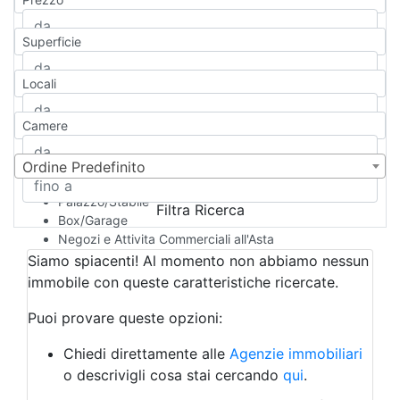
Appartamento
Casa indipendente
Superficie
Casa Semi-indipendente
Attico/Mansarda
Locali
Villa
Villetta a schiera
Camere
Rustico/Casale
Loft/Open space
Camera d'Albergo
Ordine Predefinito
Multiproprietà
Palazzo/Stabile
Filtra Ricerca
Box/Garage
Negozi e Attivita Commerciali all'Asta
Qualsiasi
Siamo spiacenti! Al momento non abbiamo nessun
Attività/Licenza Commerciale
immobile con queste caratteristiche ricercate.
Azienda Agricola
Bar/Ristorante
Puoi provare queste opzioni:
Bed & Breakfast
Albergo
Chiedi direttamente alle
Agenzie immobiliari
Laboratorio Artigianale
o descrivigli cosa stai cercando
qui
.
Negozio/locale commerciale