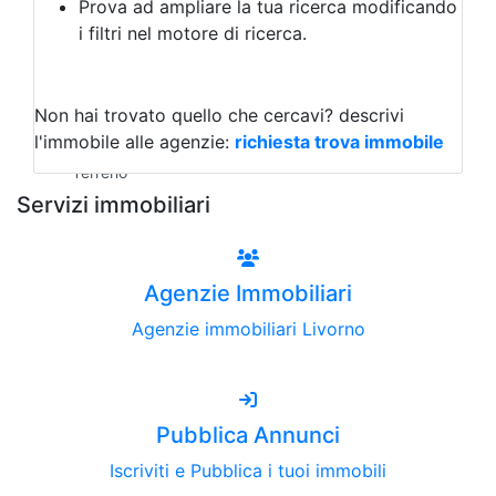
Prova ad ampliare la tua ricerca modificando
Agriturismo
i filtri nel motore di ricerca.
Magazzini
Capannoni
Uffici
Terreni all'Asta
Non hai trovato quello che cercavi?
descrivi
Qualsiasi
l'immobile alle agenzie:
richiesta trova immobile
Terreno edificabile
Terreno
Servizi immobiliari
Agenzie Immobiliari
Agenzie immobiliari Livorno
Pubblica Annunci
Iscriviti e Pubblica i tuoi immobili