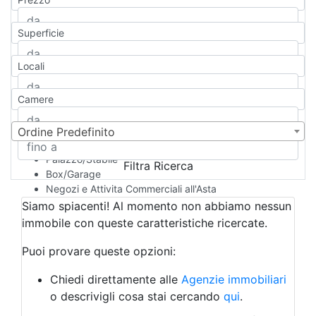
Appartamento
Casa indipendente
Superficie
Casa Semi-indipendente
Attico/Mansarda
Locali
Villa
Villetta a schiera
Camere
Rustico/Casale
Loft/Open space
Camera d'Albergo
Ordine Predefinito
Multiproprietà
Palazzo/Stabile
Filtra Ricerca
Box/Garage
Negozi e Attivita Commerciali all'Asta
Qualsiasi
Siamo spiacenti! Al momento non abbiamo nessun
Attività/Licenza Commerciale
immobile con queste caratteristiche ricercate.
Azienda Agricola
Bar/Ristorante
Puoi provare queste opzioni:
Bed & Breakfast
Albergo
Chiedi direttamente alle
Agenzie immobiliari
Laboratorio Artigianale
o descrivigli cosa stai cercando
qui
.
Negozio/locale commerciale