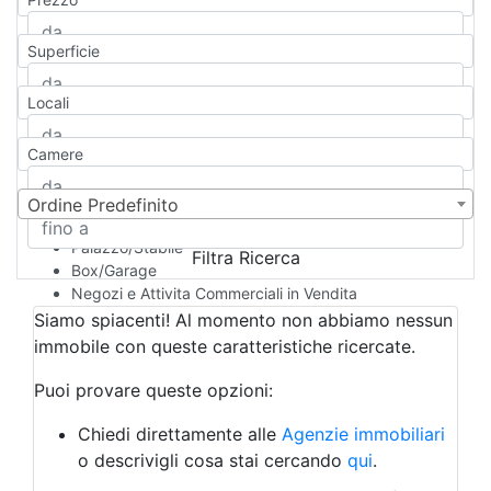
Appartamento
Casa indipendente
Superficie
Casa Semi-indipendente
Attico/Mansarda
Locali
Villa
Villetta a schiera
Camere
Rustico/Casale
Loft/Open space
Camera d'Albergo
Ordine Predefinito
Multiproprietà
Palazzo/Stabile
Filtra Ricerca
Box/Garage
Negozi e Attivita Commerciali in Vendita
Qualsiasi
Siamo spiacenti! Al momento non abbiamo nessun
Attività/Licenza Commerciale
immobile con queste caratteristiche ricercate.
Azienda Agricola
Bar/Ristorante
Puoi provare queste opzioni:
Bed & Breakfast
Albergo
Chiedi direttamente alle
Agenzie immobiliari
Laboratorio Artigianale
o descrivigli cosa stai cercando
qui
.
Negozio/locale commerciale