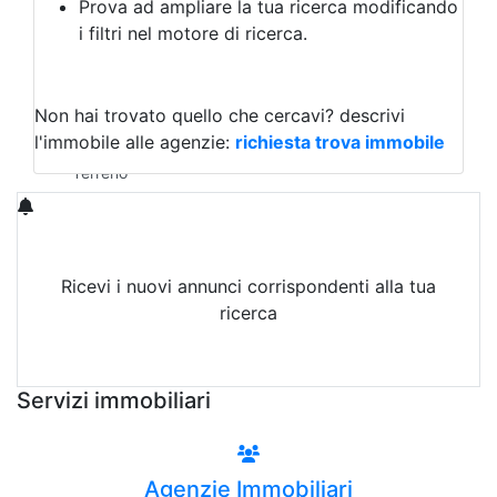
Prova ad ampliare la tua ricerca modificando
Agriturismo
i filtri nel motore di ricerca.
Magazzini
Capannoni
Uffici
Terreni in Vendita
Non hai trovato quello che cercavi?
descrivi
Qualsiasi
l'immobile alle agenzie:
richiesta trova immobile
Terreno edificabile
Terreno
Ricevi i nuovi annunci corrispondenti alla tua
ricerca
Attiva Email-Alert
Servizi immobiliari
Agenzie Immobiliari