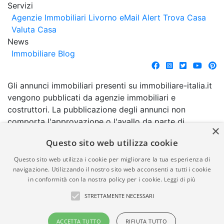
Servizi
Agenzie Immobiliari Livorno
eMail Alert
Trova Casa
Valuta Casa
News
Immobiliare Blog
Gli annunci immobiliari presenti su immobiliare-italia.it
vengono pubblicati da agenzie immobiliari e
costruttori. La pubblicazione degli annunci non
comporta l'approvazione o l'avallo da parte di
×
immobiliare-italia.it nè implica alcuna forma di
Questo sito web utilizza cookie
garanzia da parte di quest'ultima. immobiliare-italia.it
quindi non è responsabile della veridicità, della
Questo sito web utilizza i cookie per migliorare la tua esperienza di
correttezza, della completezza, della normativa in
navigazione. Utilizzando il nostro sito web acconsenti a tutti i cookie
in conformità con la nostra policy per i cookie.
Leggi di più
materia di privacy e/o di alcun altro aspetto dei
suddetti annunci.
STRETTAMENTE NECESSARI
© Copyright 2007 - 2026
Powered by
ACCETTA TUTTO
RIFIUTA TUTTO