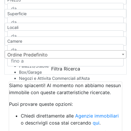
Appartamento
Casa indipendente
Superficie
Casa Semi-indipendente
Attico/Mansarda
Locali
Villa
Villetta a schiera
Camere
Rustico/Casale
Loft/Open space
Camera d'Albergo
Ordine Predefinito
Multiproprietà
Palazzo/Stabile
Filtra Ricerca
Box/Garage
Negozi e Attivita Commerciali all'Asta
Qualsiasi
Siamo spiacenti! Al momento non abbiamo nessun
Attività/Licenza Commerciale
immobile con queste caratteristiche ricercate.
Azienda Agricola
Bar/Ristorante
Puoi provare queste opzioni:
Bed & Breakfast
Albergo
Chiedi direttamente alle
Agenzie immobiliari
Laboratorio Artigianale
o descrivigli cosa stai cercando
qui
.
Negozio/locale commerciale