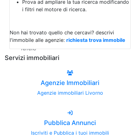
Prova ad ampliare la tua ricerca modificando
Agriturismo
i filtri nel motore di ricerca.
Magazzini
Capannoni
Uffici
Terreni all'Asta
Non hai trovato quello che cercavi?
descrivi
Qualsiasi
l'immobile alle agenzie:
richiesta trova immobile
Terreno edificabile
Terreno
Servizi immobiliari
Agenzie Immobiliari
Agenzie immobiliari Livorno
Pubblica Annunci
Iscriviti e Pubblica i tuoi immobili