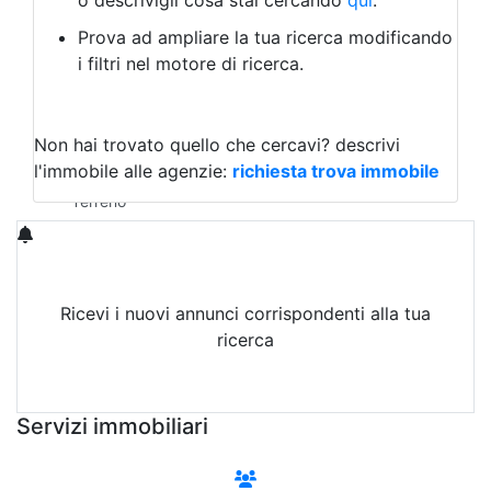
o descrivigli cosa stai cercando
qui
.
Negozio/locale commerciale
Prova ad ampliare la tua ricerca modificando
Agriturismo
i filtri nel motore di ricerca.
Magazzini
Capannoni
Uffici
Terreni in Vendita
Non hai trovato quello che cercavi?
descrivi
Qualsiasi
l'immobile alle agenzie:
richiesta trova immobile
Terreno edificabile
Terreno
Ricevi i nuovi annunci corrispondenti alla tua
ricerca
Attiva Email-Alert
Servizi immobiliari