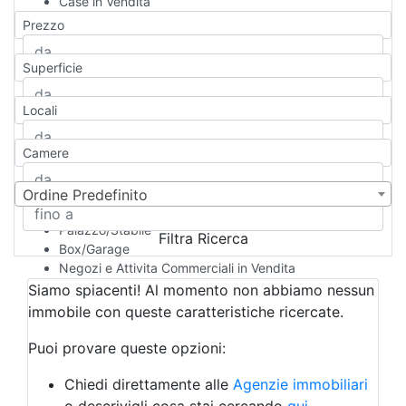
Case in Vendita
Qualsiasi
Prezzo
Appartamento
Casa indipendente
Superficie
Casa Semi-indipendente
Attico/Mansarda
Locali
Villa
Villetta a schiera
Camere
Rustico/Casale
Loft/Open space
Camera d'Albergo
Ordine Predefinito
Multiproprietà
Palazzo/Stabile
Filtra Ricerca
Box/Garage
Negozi e Attivita Commerciali in Vendita
Qualsiasi
Siamo spiacenti! Al momento non abbiamo nessun
Attività/Licenza Commerciale
immobile con queste caratteristiche ricercate.
Azienda Agricola
Bar/Ristorante
Puoi provare queste opzioni:
Bed & Breakfast
Albergo
Chiedi direttamente alle
Agenzie immobiliari
Laboratorio Artigianale