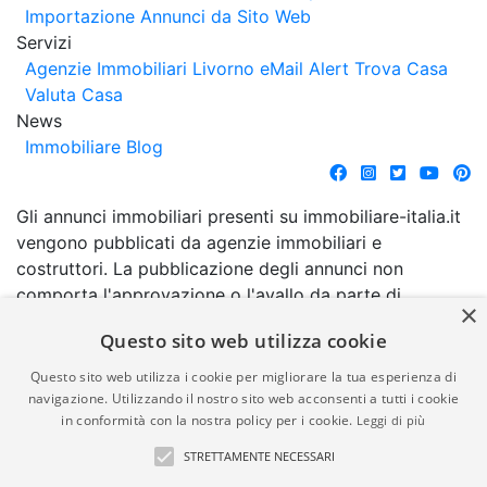
Importazione Annunci da Sito Web
Servizi
Agenzie Immobiliari Livorno
eMail Alert
Trova Casa
Valuta Casa
News
Immobiliare Blog
Gli annunci immobiliari presenti su immobiliare-italia.it
vengono pubblicati da agenzie immobiliari e
costruttori. La pubblicazione degli annunci non
comporta l'approvazione o l'avallo da parte di
×
immobiliare-italia.it nè implica alcuna forma di
Questo sito web utilizza cookie
garanzia da parte di quest'ultima. immobiliare-italia.it
quindi non è responsabile della veridicità, della
Questo sito web utilizza i cookie per migliorare la tua esperienza di
correttezza, della completezza, della normativa in
navigazione. Utilizzando il nostro sito web acconsenti a tutti i cookie
in conformità con la nostra policy per i cookie.
Leggi di più
materia di privacy e/o di alcun altro aspetto dei
suddetti annunci.
STRETTAMENTE NECESSARI