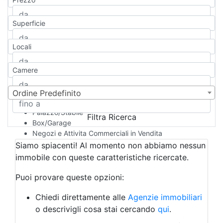
Appartamento
Casa indipendente
Superficie
Casa Semi-indipendente
Attico/Mansarda
Locali
Villa
Villetta a schiera
Camere
Rustico/Casale
Loft/Open space
Camera d'Albergo
Ordine Predefinito
Multiproprietà
Palazzo/Stabile
Filtra Ricerca
Box/Garage
Negozi e Attivita Commerciali in Vendita
Qualsiasi
Siamo spiacenti! Al momento non abbiamo nessun
Attività/Licenza Commerciale
immobile con queste caratteristiche ricercate.
Azienda Agricola
Bar/Ristorante
Puoi provare queste opzioni:
Bed & Breakfast
Albergo
Chiedi direttamente alle
Agenzie immobiliari
Laboratorio Artigianale
o descrivigli cosa stai cercando
qui
.
Negozio/locale commerciale