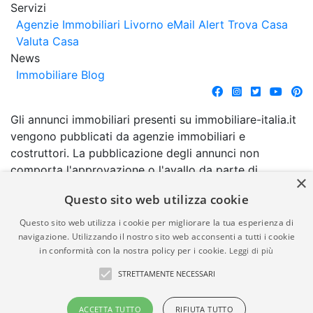
Servizi
Agenzie Immobiliari Livorno
eMail Alert
Trova Casa
Valuta Casa
News
Immobiliare Blog
Gli annunci immobiliari presenti su immobiliare-italia.it
vengono pubblicati da agenzie immobiliari e
costruttori. La pubblicazione degli annunci non
comporta l'approvazione o l'avallo da parte di
×
immobiliare-italia.it nè implica alcuna forma di
Questo sito web utilizza cookie
garanzia da parte di quest'ultima. immobiliare-italia.it
quindi non è responsabile della veridicità, della
Questo sito web utilizza i cookie per migliorare la tua esperienza di
correttezza, della completezza, della normativa in
navigazione. Utilizzando il nostro sito web acconsenti a tutti i cookie
in conformità con la nostra policy per i cookie.
Leggi di più
materia di privacy e/o di alcun altro aspetto dei
suddetti annunci.
STRETTAMENTE NECESSARI
© Copyright 2007 - 2026
Powered by
ACCETTA TUTTO
RIFIUTA TUTTO