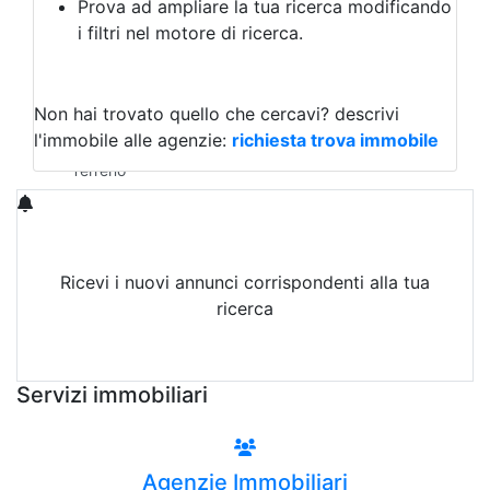
Prova ad ampliare la tua ricerca modificando
Agriturismo
i filtri nel motore di ricerca.
Magazzini
Capannoni
Uffici
Terreni in Vendita
Non hai trovato quello che cercavi?
descrivi
Qualsiasi
l'immobile alle agenzie:
richiesta trova immobile
Terreno edificabile
Terreno
Ricevi i nuovi annunci corrispondenti alla tua
ricerca
Attiva Email-Alert
Servizi immobiliari
Agenzie Immobiliari