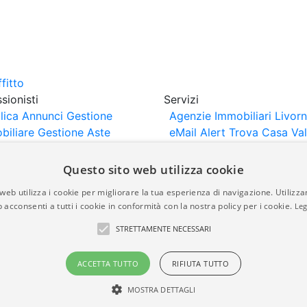
sionisti
Servizi
lica Annunci
Gestione
Agenzie Immobiliari Livor
biliare
Gestione Aste
eMail Alert
Trova Casa
Va
iliari
Portali Partner
Casa
rtazione
Importazione
Questo sito web utilizza cookie
nci da Sito Web
web utilizza i cookie per migliorare la tua esperienza di navigazione. Utilizza
 acconsenti a tutti i cookie in conformità con la nostra policy per i cookie.
Leg
are-italia.it vengono pubblicati da agenzie immobiliari e co
STRETTAMENTE NECESSARI
rte di immobiliare-italia.it nè implica alcuna forma di gar
idicità, della correttezza, della completezza, della normativa
ACCETTA TUTTO
RIFIUTA TUTTO
MOSTRA DETTAGLI
a.it - Part. IVA 00587600453
Power