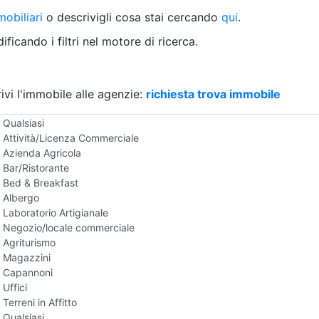
Villetta a schiera
obiliari
o descrivigli cosa stai cercando
qui
.
Rustico/Casale
Loft/Open space
ficando i filtri nel motore di ricerca.
Camera d'Albergo
Multiproprietà
Palazzo/Stabile
ivi l'immobile alle agenzie:
Box/Garage
richiesta trova immobile
Negozi e Attivita Commerciali in Affitto
Qualsiasi
Attività/Licenza Commerciale
Azienda Agricola
Bar/Ristorante
Bed & Breakfast
Albergo
Laboratorio Artigianale
Negozio/locale commerciale
Agriturismo
Magazzini
Capannoni
Uffici
Terreni in Affitto
Qualsiasi