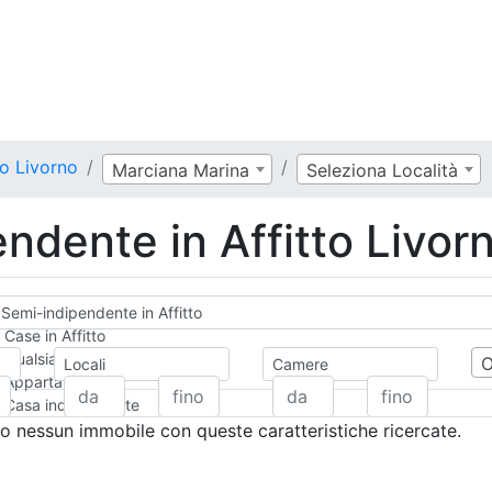
to Livorno
Marciana Marina
Seleziona Località
ndente in Affitto Livor
Semi-indipendente in Affitto
Case in Affitto
Qualsiasi
Locali
Camere
Appartamento
Casa indipendente
Casa Semi-indipendente
 nessun immobile con queste caratteristiche ricercate.
Attico/Mansarda
Villa