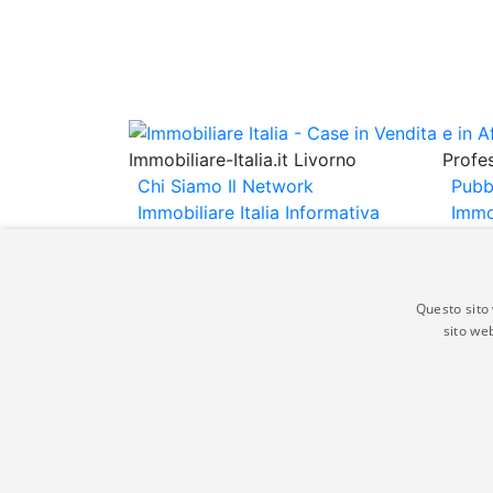
Immobiliare-Italia.it Livorno
Profes
Chi Siamo
Il Network
Pubb
Immobiliare Italia
Informativa
Immo
Privacy
Informativa Cookie
Immob
Contatti
Espo
Annu
Questo sito 
sito web
Gli annunci immobiliari presenti su immobili
non comporta l'approvazione o l'avallo da pa
italia.it quindi non è responsabile della ver
aspetto dei suddetti annunci.
© Copyright 2007 - 2026 Immobiliare-Itali