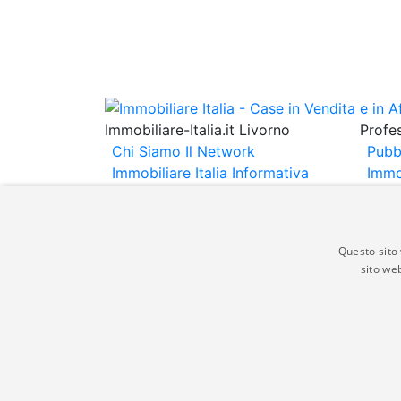
Immobiliare-Italia.it Livorno
Profes
Chi Siamo
Il Network
Pubb
Immobiliare Italia
Informativa
Immo
Privacy
Informativa Cookie
Immob
Contatti
Espo
Annu
Questo sito 
sito web
Gli annunci immobiliari presenti su immobili
non comporta l'approvazione o l'avallo da pa
italia.it quindi non è responsabile della ver
aspetto dei suddetti annunci.
© Copyright 2007 - 2026 Immobiliare-Itali