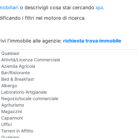
Villetta a schiera
obiliari
o descrivigli cosa stai cercando
qui
.
Rustico/Casale
Loft/Open space
ficando i filtri nel motore di ricerca.
Camera d'Albergo
Multiproprietà
Palazzo/Stabile
ivi l'immobile alle agenzie:
Box/Garage
richiesta trova immobile
Negozi e Attivita Commerciali in Affitto
Qualsiasi
Attività/Licenza Commerciale
Azienda Agricola
Bar/Ristorante
Bed & Breakfast
Albergo
Laboratorio Artigianale
Negozio/locale commerciale
Agriturismo
Magazzini
Capannoni
Uffici
Terreni in Affitto
Qualsiasi