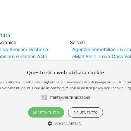
sionisti
Servizi
lica Annunci
Gestione
Agenzie Immobiliari Livor
biliare
Gestione Aste
eMail Alert
Trova Casa
Va
iliari
Portali Partner
Casa
rtazione
Importazione
Questo sito web utilizza cookie
nci da Sito Web
web utilizza i cookie per migliorare la tua esperienza di navigazione. Utilizza
 acconsenti a tutti i cookie in conformità con la nostra policy per i cookie.
Leg
are-italia.it vengono pubblicati da agenzie immobiliari e co
STRETTAMENTE NECESSARI
rte di immobiliare-italia.it nè implica alcuna forma di gar
idicità, della correttezza, della completezza, della normativa
ACCETTA TUTTO
RIFIUTA TUTTO
MOSTRA DETTAGLI
a.it - Part. IVA 00587600453
Power