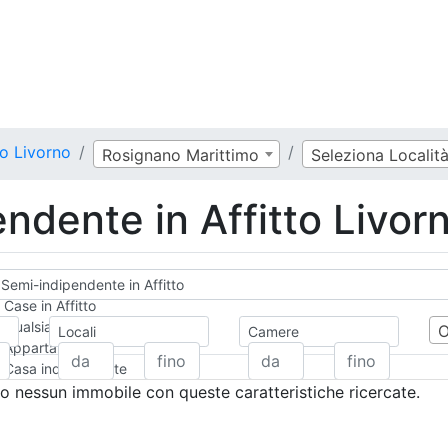
to Livorno
Rosignano Marittimo
Seleziona Localit
ndente in Affitto Livor
Semi-indipendente in Affitto
Case in Affitto
Qualsiasi
Locali
Camere
Appartamento
Casa indipendente
Casa Semi-indipendente
 nessun immobile con queste caratteristiche ricercate.
Attico/Mansarda
Villa