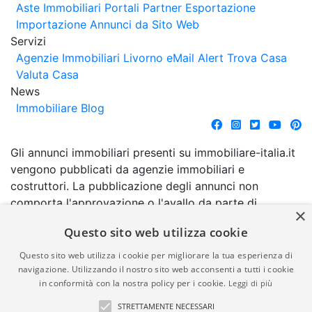
Aste Immobiliari
Portali Partner Esportazione
Importazione Annunci da Sito Web
Servizi
Agenzie Immobiliari Livorno
eMail Alert
Trova Casa
Valuta Casa
News
Immobiliare Blog
Gli annunci immobiliari presenti su immobiliare-italia.it
vengono pubblicati da agenzie immobiliari e
costruttori. La pubblicazione degli annunci non
comporta l'approvazione o l'avallo da parte di
×
immobiliare-italia.it nè implica alcuna forma di
Questo sito web utilizza cookie
garanzia da parte di quest'ultima. immobiliare-italia.it
quindi non è responsabile della veridicità, della
Questo sito web utilizza i cookie per migliorare la tua esperienza di
correttezza, della completezza, della normativa in
navigazione. Utilizzando il nostro sito web acconsenti a tutti i cookie
in conformità con la nostra policy per i cookie.
Leggi di più
materia di privacy e/o di alcun altro aspetto dei
suddetti annunci.
STRETTAMENTE NECESSARI