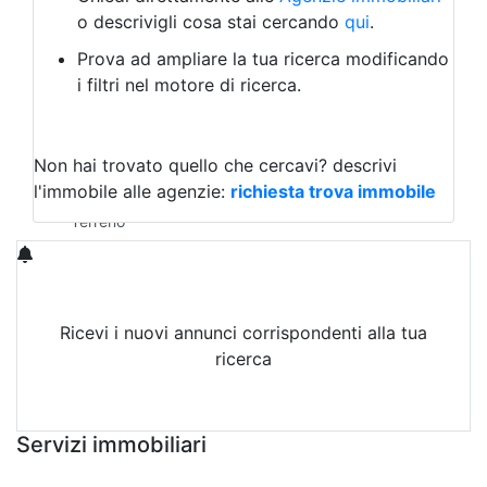
Laboratorio Artigianale
o descrivigli cosa stai cercando
qui
.
Negozio/locale commerciale
Prova ad ampliare la tua ricerca modificando
Agriturismo
i filtri nel motore di ricerca.
Magazzini
Capannoni
Uffici
Terreni in Affitto
Non hai trovato quello che cercavi?
descrivi
Qualsiasi
l'immobile alle agenzie:
richiesta trova immobile
Terreno edificabile
Terreno
Ricevi i nuovi annunci corrispondenti alla tua
ricerca
Attiva Email-Alert
Servizi immobiliari