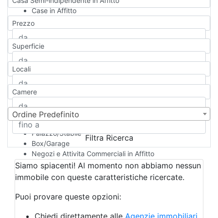
Casa Semi-indipendente in Affitto
Case in Affitto
Qualsiasi
Prezzo
Appartamento
Casa indipendente
Superficie
Casa Semi-indipendente
Attico/Mansarda
Locali
Villa
Villetta a schiera
Camere
Rustico/Casale
Loft/Open space
Camera d'Albergo
Ordine Predefinito
Multiproprietà
Palazzo/Stabile
Filtra Ricerca
Box/Garage
Negozi e Attivita Commerciali in Affitto
Qualsiasi
Siamo spiacenti! Al momento non abbiamo nessun
Attività/Licenza Commerciale
immobile con queste caratteristiche ricercate.
Azienda Agricola
Bar/Ristorante
Puoi provare queste opzioni:
Bed & Breakfast
Albergo
Chiedi direttamente alle
Agenzie immobiliari