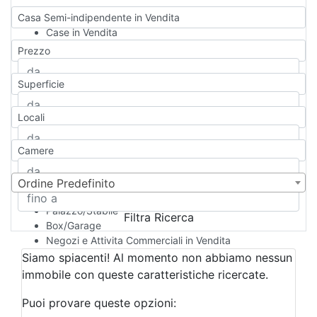
Casa Semi-indipendente in Vendita
Case in Vendita
Qualsiasi
Prezzo
Appartamento
Casa indipendente
Superficie
Casa Semi-indipendente
Attico/Mansarda
Locali
Villa
Villetta a schiera
Camere
Rustico/Casale
Loft/Open space
Camera d'Albergo
Ordine Predefinito
Multiproprietà
Palazzo/Stabile
Filtra Ricerca
Box/Garage
Negozi e Attivita Commerciali in Vendita
Qualsiasi
Siamo spiacenti! Al momento non abbiamo nessun
Attività/Licenza Commerciale
immobile con queste caratteristiche ricercate.
Azienda Agricola
Bar/Ristorante
Puoi provare queste opzioni:
Bed & Breakfast