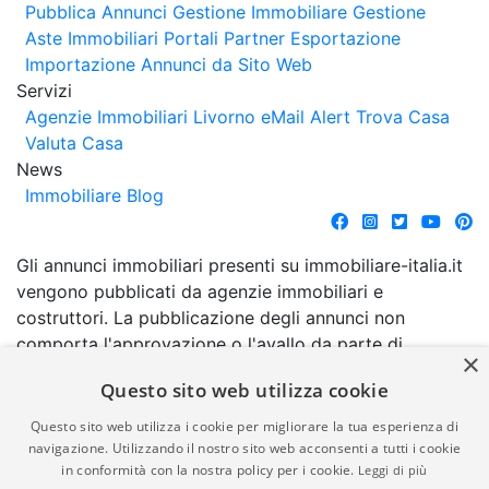
Pubblica Annunci
Gestione Immobiliare
Gestione
Aste Immobiliari
Portali Partner Esportazione
Importazione Annunci da Sito Web
Servizi
Agenzie Immobiliari Livorno
eMail Alert
Trova Casa
Valuta Casa
News
Immobiliare Blog
Gli annunci immobiliari presenti su immobiliare-italia.it
vengono pubblicati da agenzie immobiliari e
costruttori. La pubblicazione degli annunci non
comporta l'approvazione o l'avallo da parte di
×
immobiliare-italia.it nè implica alcuna forma di
Questo sito web utilizza cookie
garanzia da parte di quest'ultima. immobiliare-italia.it
quindi non è responsabile della veridicità, della
Questo sito web utilizza i cookie per migliorare la tua esperienza di
correttezza, della completezza, della normativa in
navigazione. Utilizzando il nostro sito web acconsenti a tutti i cookie
in conformità con la nostra policy per i cookie.
Leggi di più
materia di privacy e/o di alcun altro aspetto dei