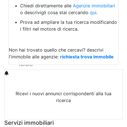
Albergo
Chiedi direttamente alle
Agenzie immobiliari
Laboratorio Artigianale
o descrivigli cosa stai cercando
qui
.
Negozio/locale commerciale
Prova ad ampliare la tua ricerca modificando
Agriturismo
i filtri nel motore di ricerca.
Magazzini
Capannoni
Uffici
Terreni in Vendita
Non hai trovato quello che cercavi?
descrivi
Qualsiasi
l'immobile alle agenzie:
richiesta trova immobile
Terreno edificabile
Terreno
Ricevi i nuovi annunci corrispondenti alla tua
ricerca
Attiva Email-Alert
Servizi immobiliari