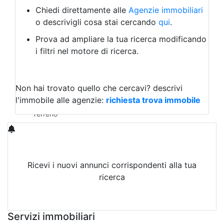
Albergo
Chiedi direttamente alle
Agenzie immobiliari
Laboratorio Artigianale
o descrivigli cosa stai cercando
qui
.
Negozio/locale commerciale
Prova ad ampliare la tua ricerca modificando
Agriturismo
i filtri nel motore di ricerca.
Magazzini
Capannoni
Uffici
Terreni in Vendita
Non hai trovato quello che cercavi?
descrivi
Qualsiasi
l'immobile alle agenzie:
richiesta trova immobile
Terreno edificabile
Terreno
Ricevi i nuovi annunci corrispondenti alla tua
ricerca
Attiva Email-Alert
Servizi immobiliari