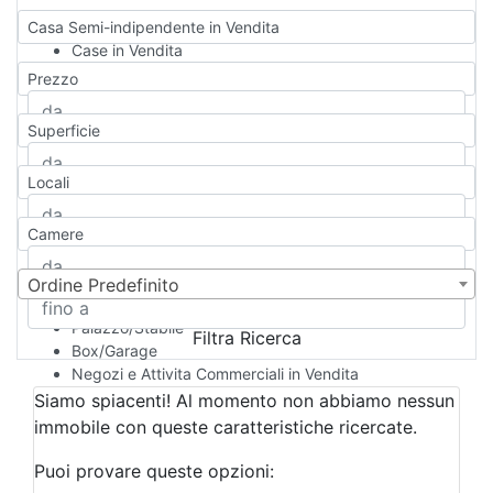
Casa Semi-indipendente in Vendita
Case in Vendita
Qualsiasi
Prezzo
Appartamento
Casa indipendente
Superficie
Casa Semi-indipendente
Attico/Mansarda
Locali
Villa
Villetta a schiera
Camere
Rustico/Casale
Loft/Open space
Camera d'Albergo
Ordine Predefinito
Multiproprietà
Palazzo/Stabile
Filtra Ricerca
Box/Garage
Negozi e Attivita Commerciali in Vendita
Qualsiasi
Siamo spiacenti! Al momento non abbiamo nessun
Attività/Licenza Commerciale
immobile con queste caratteristiche ricercate.
Azienda Agricola
Bar/Ristorante
Puoi provare queste opzioni:
Bed & Breakfast