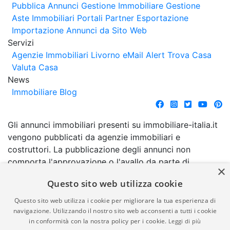
Pubblica Annunci
Gestione Immobiliare
Gestione
Aste Immobiliari
Portali Partner Esportazione
Importazione Annunci da Sito Web
Servizi
Agenzie Immobiliari Livorno
eMail Alert
Trova Casa
Valuta Casa
News
Immobiliare Blog
Gli annunci immobiliari presenti su immobiliare-italia.it
vengono pubblicati da agenzie immobiliari e
costruttori. La pubblicazione degli annunci non
comporta l'approvazione o l'avallo da parte di
×
immobiliare-italia.it nè implica alcuna forma di
Questo sito web utilizza cookie
garanzia da parte di quest'ultima. immobiliare-italia.it
quindi non è responsabile della veridicità, della
Questo sito web utilizza i cookie per migliorare la tua esperienza di
correttezza, della completezza, della normativa in
navigazione. Utilizzando il nostro sito web acconsenti a tutti i cookie
in conformità con la nostra policy per i cookie.
Leggi di più
materia di privacy e/o di alcun altro aspetto dei