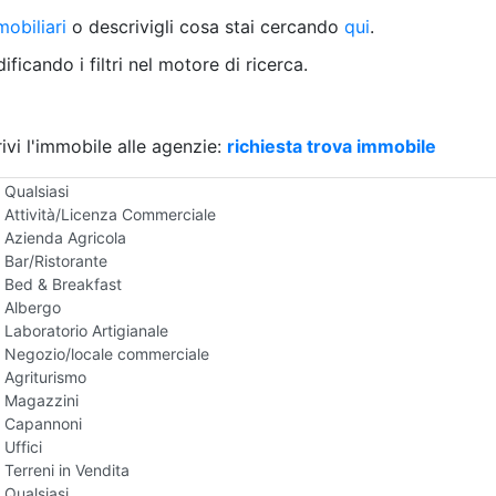
Villetta a schiera
obiliari
o descrivigli cosa stai cercando
qui
.
Rustico/Casale
Loft/Open space
ficando i filtri nel motore di ricerca.
Camera d'Albergo
Multiproprietà
Palazzo/Stabile
ivi l'immobile alle agenzie:
Box/Garage
richiesta trova immobile
Negozi e Attivita Commerciali in Vendita
Qualsiasi
Attività/Licenza Commerciale
Azienda Agricola
Bar/Ristorante
Bed & Breakfast
Albergo
Laboratorio Artigianale
Negozio/locale commerciale
Agriturismo
Magazzini
Capannoni
Uffici
Terreni in Vendita
Qualsiasi