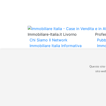
Immobiliare-Italia.it Livorno
Profes
Chi Siamo
Il Network
Pubb
Immobiliare Italia
Informativa
Immo
Privacy
Informativa Cookie
Immob
Contatti
Espo
Annu
Questo sito 
sito web
Gli annunci immobiliari presenti su immobili
non comporta l'approvazione o l'avallo da pa
italia.it quindi non è responsabile della ver
aspetto dei suddetti annunci.
© Copyright 2007 - 2026 Immobiliare-Itali