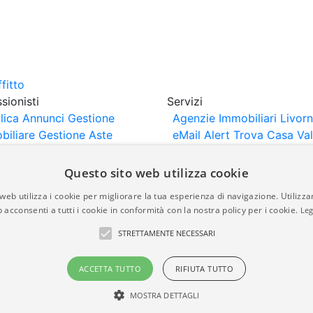
sionisti
Servizi
lica Annunci
Gestione
Agenzie Immobiliari Livor
biliare
Gestione Aste
eMail Alert
Trova Casa
Va
iliari
Portali Partner
Casa
rtazione
Importazione
Questo sito web utilizza cookie
nci da Sito Web
web utilizza i cookie per migliorare la tua esperienza di navigazione. Utilizza
 acconsenti a tutti i cookie in conformità con la nostra policy per i cookie.
Leg
are-italia.it vengono pubblicati da agenzie immobiliari e co
STRETTAMENTE NECESSARI
rte di immobiliare-italia.it nè implica alcuna forma di gar
idicità, della correttezza, della completezza, della normativa
ACCETTA TUTTO
RIFIUTA TUTTO
MOSTRA DETTAGLI
a.it - Part. IVA 00587600453
Power