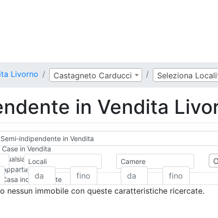
ta Livorno
Castagneto Carducci
Seleziona Locali
ndente in Vendita Livo
Semi-indipendente in Vendita
Case in Vendita
Qualsiasi
Locali
Camere
Appartamento
Casa indipendente
Casa Semi-indipendente
 nessun immobile con queste caratteristiche ricercate.
Attico/Mansarda
Villa