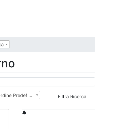
tà
rno
Ordine Predefinito
Filtra Ricerca