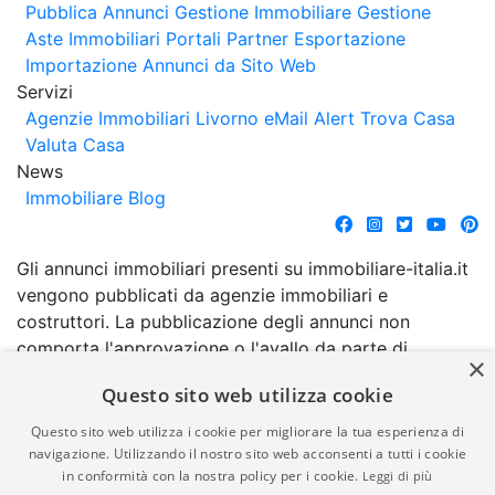
Pubblica Annunci
Gestione Immobiliare
Gestione
Aste Immobiliari
Portali Partner Esportazione
Importazione Annunci da Sito Web
Servizi
Agenzie Immobiliari Livorno
eMail Alert
Trova Casa
Valuta Casa
News
Immobiliare Blog
Gli annunci immobiliari presenti su immobiliare-italia.it
vengono pubblicati da agenzie immobiliari e
costruttori. La pubblicazione degli annunci non
comporta l'approvazione o l'avallo da parte di
×
immobiliare-italia.it nè implica alcuna forma di
Questo sito web utilizza cookie
garanzia da parte di quest'ultima. immobiliare-italia.it
quindi non è responsabile della veridicità, della
Questo sito web utilizza i cookie per migliorare la tua esperienza di
correttezza, della completezza, della normativa in
navigazione. Utilizzando il nostro sito web acconsenti a tutti i cookie
in conformità con la nostra policy per i cookie.
Leggi di più
materia di privacy e/o di alcun altro aspetto dei