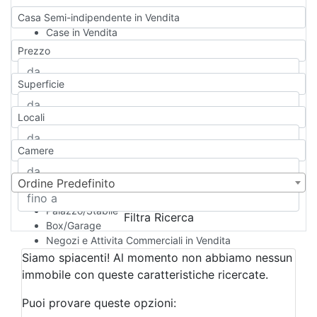
Casa Semi-indipendente in Vendita
Case in Vendita
Qualsiasi
Prezzo
Appartamento
Casa indipendente
Superficie
Casa Semi-indipendente
Attico/Mansarda
Locali
Villa
Villetta a schiera
Camere
Rustico/Casale
Loft/Open space
Camera d'Albergo
Ordine Predefinito
Multiproprietà
Palazzo/Stabile
Filtra Ricerca
Box/Garage
Negozi e Attivita Commerciali in Vendita
Qualsiasi
Siamo spiacenti! Al momento non abbiamo nessun
Attività/Licenza Commerciale
immobile con queste caratteristiche ricercate.
Azienda Agricola
Bar/Ristorante
Puoi provare queste opzioni:
Bed & Breakfast