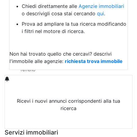
Albergo
Chiedi direttamente alle
Agenzie immobiliari
Laboratorio Artigianale
o descrivigli cosa stai cercando
qui
.
Negozio/locale commerciale
Prova ad ampliare la tua ricerca modificando
Agriturismo
i filtri nel motore di ricerca.
Magazzini
Capannoni
Uffici
Terreni in Vendita
Non hai trovato quello che cercavi?
descrivi
Qualsiasi
l'immobile alle agenzie:
richiesta trova immobile
Terreno edificabile
Terreno
Ricevi i nuovi annunci corrispondenti alla tua
ricerca
Attiva Email-Alert
Servizi immobiliari