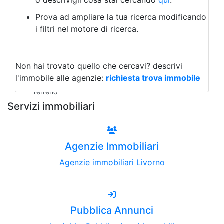
o descrivigli cosa stai cercando
qui
.
Negozio/locale commerciale
Prova ad ampliare la tua ricerca modificando
Agriturismo
i filtri nel motore di ricerca.
Magazzini
Capannoni
Uffici
Terreni all'Asta
Non hai trovato quello che cercavi?
descrivi
Qualsiasi
l'immobile alle agenzie:
richiesta trova immobile
Terreno edificabile
Terreno
Servizi immobiliari
Agenzie Immobiliari
Agenzie immobiliari Livorno
Pubblica Annunci