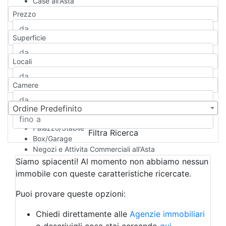
Case all'Asta
Qualsiasi
Prezzo
Appartamento
Casa indipendente
Superficie
Casa Semi-indipendente
Attico/Mansarda
Locali
Villa
Villetta a schiera
Camere
Rustico/Casale
Loft/Open space
Camera d'Albergo
Ordine Predefinito
Multiproprietà
Palazzo/Stabile
Filtra Ricerca
Box/Garage
Negozi e Attivita Commerciali all'Asta
Qualsiasi
Siamo spiacenti! Al momento non abbiamo nessun
Attività/Licenza Commerciale
immobile con queste caratteristiche ricercate.
Azienda Agricola
Bar/Ristorante
Puoi provare queste opzioni:
Bed & Breakfast
Albergo
Chiedi direttamente alle
Agenzie immobiliari
Laboratorio Artigianale