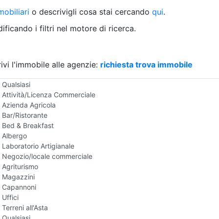
Villetta a schiera
obiliari
o descrivigli cosa stai cercando
qui
.
Rustico/Casale
Loft/Open space
ficando i filtri nel motore di ricerca.
Camera d'Albergo
Multiproprietà
Palazzo/Stabile
ivi l'immobile alle agenzie:
Box/Garage
richiesta trova immobile
Negozi e Attivita Commerciali all'Asta
Qualsiasi
Attività/Licenza Commerciale
Azienda Agricola
Bar/Ristorante
Bed & Breakfast
Albergo
Laboratorio Artigianale
Negozio/locale commerciale
Agriturismo
Magazzini
Capannoni
Uffici
Terreni all'Asta
Qualsiasi