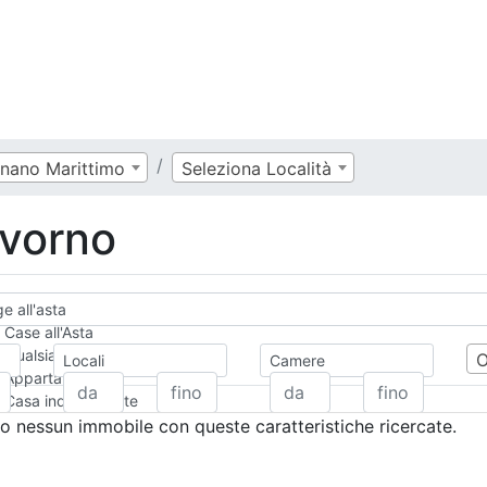
nano Marittimo
Seleziona Località
ivorno
e all'asta
Case all'Asta
Qualsiasi
Locali
Camere
Appartamento
Casa indipendente
Casa Semi-indipendente
 nessun immobile con queste caratteristiche ricercate.
Attico/Mansarda
Villa