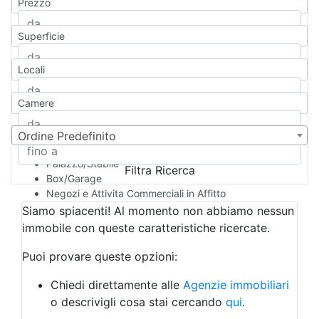
Prezzo
Appartamento
Casa indipendente
Superficie
Casa Semi-indipendente
Attico/Mansarda
Locali
Villa
Villetta a schiera
Camere
Rustico/Casale
Loft/Open space
Camera d'Albergo
Ordine Predefinito
Multiproprietà
Palazzo/Stabile
Filtra Ricerca
Box/Garage
Negozi e Attivita Commerciali in Affitto
Qualsiasi
Siamo spiacenti! Al momento non abbiamo nessun
Attività/Licenza Commerciale
immobile con queste caratteristiche ricercate.
Azienda Agricola
Bar/Ristorante
Puoi provare queste opzioni:
Bed & Breakfast
Albergo
Chiedi direttamente alle
Agenzie immobiliari
Laboratorio Artigianale
o descrivigli cosa stai cercando
qui
.
Negozio/locale commerciale