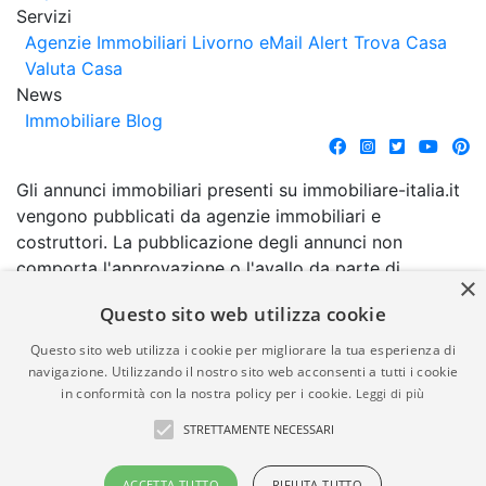
Servizi
Agenzie Immobiliari Livorno
eMail Alert
Trova Casa
Valuta Casa
News
Immobiliare Blog
Gli annunci immobiliari presenti su immobiliare-italia.it
vengono pubblicati da agenzie immobiliari e
costruttori. La pubblicazione degli annunci non
comporta l'approvazione o l'avallo da parte di
×
immobiliare-italia.it nè implica alcuna forma di
Questo sito web utilizza cookie
garanzia da parte di quest'ultima. immobiliare-italia.it
quindi non è responsabile della veridicità, della
Questo sito web utilizza i cookie per migliorare la tua esperienza di
correttezza, della completezza, della normativa in
navigazione. Utilizzando il nostro sito web acconsenti a tutti i cookie
in conformità con la nostra policy per i cookie.
Leggi di più
materia di privacy e/o di alcun altro aspetto dei
suddetti annunci.
STRETTAMENTE NECESSARI
© Copyright 2007 - 2026
Powered by
ACCETTA TUTTO
RIFIUTA TUTTO