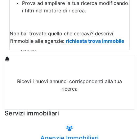
Prova ad ampliare la tua ricerca modificando
Agriturismo
i filtri nel motore di ricerca.
Magazzini
Capannoni
Uffici
Terreni in Affitto
Non hai trovato quello che cercavi?
descrivi
Qualsiasi
l'immobile alle agenzie:
richiesta trova immobile
Terreno edificabile
Terreno
Ricevi i nuovi annunci corrispondenti alla tua
ricerca
Attiva Email-Alert
Servizi immobiliari
Agenzie Immobiliari